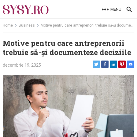
Skip
MENU
to
content
Home
Business
Motive pentru care antreprenorii trebuie să-și documenteze deciziile
Motive pentru care antreprenorii
trebuie să-și documenteze deciziile
decembrie 19, 2025