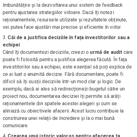
îmbunătățire și la dezvoltarea unui sistem de feedback
pentru ajustarea strategiilor viitoare. Dacă îți notezi
raționamentele, resursele utilizate și rezultatele obținute,
vei putea face ajustări mai precise și eficiente în viitor.
Căi de a justifica deciziile în fața investitorilor sau a
echipei
Când îți documentezi deciziile, creezi o
urmă de audit
care
poate fi folosită pentru a justifica alegerea făcută. În fața
investitorilor sau a echipei, este esențial să poți explica de
ce ai luat o anumită decizie. Fără documentare, poate fi
dificil să îți susții deciziile într-un mod clar și logic. De
exemplu, dacă ai ales să redirecționezi bugetul către un
proiect nou, documentarea deciziei îți permite să arăți
raționamentele din spatele acestei alegeri și cum se
aliniază cu obiectivele afacerii. Acest lucru contribuie la
construirea unei relații de încredere și la o mai bună
comunicare.
Crearea unui istoric valoros pentru afacerea ta