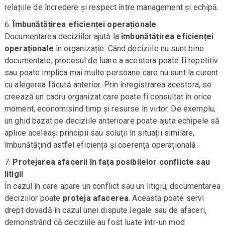
relațiile de încredere și respect între management și echipă.
Îmbunătățirea eficienței operaționale
Documentarea deciziilor ajută la
îmbunătățirea eficienței
operaționale
în organizație. Când deciziile nu sunt bine
documentate, procesul de luare a acestora poate fi repetitiv
sau poate implica mai multe persoane care nu sunt la curent
cu alegerea făcută anterior. Prin înregistrarea acestora, se
creează un cadru organizat care poate fi consultat în orice
moment, economisind timp și resurse în viitor. De exemplu,
un ghid bazat pe deciziile anterioare poate ajuta echipele să
aplice aceleași principii sau soluții în situații similare,
îmbunătățind astfel eficiența și coerența operațională.
Protejarea afacerii în fața posibilelor conflicte sau
litigii
În cazul în care apare un conflict sau un litigiu, documentarea
deciziilor poate
proteja afacerea
. Aceasta poate servi
drept dovadă în cazul unei dispute legale sau de afaceri,
demonstrând că deciziile au fost luate într-un mod