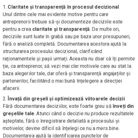
Claritate și transparență în procesul decizional
Unul dintre cele mai evidente motive pentru care
antreprenorii trebuie să-și documenteze deciziile este
pentru a crea
claritate și transparență
. De multe ori,
deciziile sunt luate în grabă sau pe baza unor presupuneri,
fără o analiză completă. Documentarea acestora ajută la
structurarea procesului decizional, clarificând
raționamentele și pașii urmați. Aceasta nu doar că îți permite
ție, ca antreprenor, să vezi mai clar motivele care au stat la
baza alegerilor tale, dar oferă și transparență angajaților și
partenerilor, facilitând o mai bună înțelegere a direcției
afacerii.
Învață din greșeli și optimizează viitoarele decizii
Fără documentarea deciziilor, este foarte greu să
înveți din
greșelile tale
. Atunci când o decizie nu produce rezultatele
așteptate, fără o înregistrare detaliată a procesului și
motivelor, devine dificil să înțelegi ce nu a mers bine.
Documentarea ajută la identificarea punctelor de