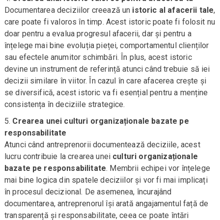
Documentarea deciziilor creează un
istoric al afacerii tale
,
care poate fi valoros în timp. Acest istoric poate fi folosit nu
doar pentru a evalua progresul afacerii, dar și pentru a
înțelege mai bine evoluția pieței, comportamentul clienților
sau efectele anumitor schimbări. În plus, acest istoric
devine un instrument de referință atunci când trebuie să iei
decizii similare în viitor. În cazul în care afacerea crește și
se diversifică, acest istoric va fi esențial pentru a menține
consistența în deciziile strategice.
Crearea unei culturi organizaționale bazate pe
responsabilitate
Atunci când antreprenorii documentează deciziile, acest
lucru contribuie la crearea unei
culturi organizaționale
bazate pe responsabilitate
. Membrii echipei vor înțelege
mai bine logica din spatele deciziilor și vor fi mai implicați
în procesul decizional. De asemenea, încurajând
documentarea, antreprenorul își arată angajamentul față de
transparență și responsabilitate, ceea ce poate întări