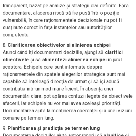
transparent, bazat pe analize și strategii clar definite. Fără
documentare, afacerea riscă să fie pusă într-o poziție
vulnerabilă, în care raționamentele decizionale nu pot fi
susținute corect în fața instanțelor sau autorităților
competente.
Clarificarea obiectivelor și alinierea echipei
Atunci când îți documentezi deciziile, ajungi să
clarifici
obiectivele
și să
alimentezi alinierea echipei
în jurul
acestora. Echipele care sunt informate despre
raționamentele din spatele alegerilor strategice sunt mai
capabile să înțeleagă direcția de urmat și să își aducă
contribuția într-un mod mai eficient. În absența unei
documentări clare, pot apărea confuzii legate de obiectivele
afacerii, iar echipele nu vor mai avea aceleași priorități.
Documentarea ajută la menținerea coerenței și a unei viziuni
comune pe termen lung.
Planificarea și predicția pe termen lung
Documentarea deciziilor ajută antreprenorii să
planifice și