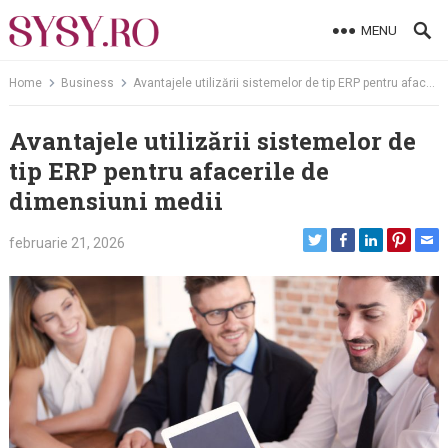
Skip
MENU
to
content
Home
Business
Avantajele utilizării sistemelor de tip ERP pentru afacerile de dimensiuni medii
Avantajele utilizării sistemelor de
tip ERP pentru afacerile de
dimensiuni medii
februarie 21, 2026