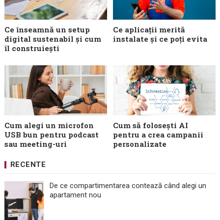
Ce înseamnă un setup
Ce aplicații merită
digital sustenabil și cum
instalate și ce poți evita
îl construiești
Cum alegi un microfon
Cum să folosești AI
USB bun pentru podcast
pentru a crea campanii
sau meeting-uri
personalizate
RECENTE
De ce compartimentarea contează când alegi un
apartament nou