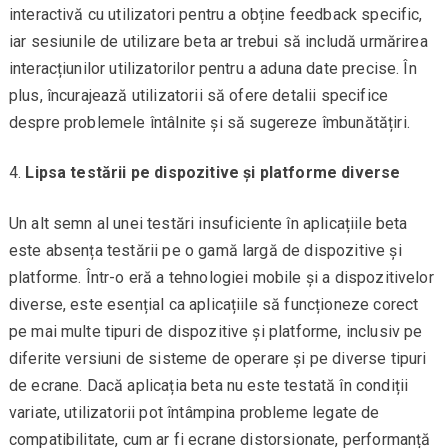
interactivă cu utilizatori pentru a obține feedback specific,
iar sesiunile de utilizare beta ar trebui să includă urmărirea
interacțiunilor utilizatorilor pentru a aduna date precise. În
plus, încurajează utilizatorii să ofere detalii specifice
despre problemele întâlnite și să sugereze îmbunătățiri.
Lipsa testării pe dispozitive și platforme diverse
Un alt semn al unei testări insuficiente în aplicațiile beta
este absența testării pe o gamă largă de dispozitive și
platforme. Într-o eră a tehnologiei mobile și a dispozitivelor
diverse, este esențial ca aplicațiile să funcționeze corect
pe mai multe tipuri de dispozitive și platforme, inclusiv pe
diferite versiuni de sisteme de operare și pe diverse tipuri
de ecrane. Dacă aplicația beta nu este testată în condiții
variate, utilizatorii pot întâmpina probleme legate de
compatibilitate, cum ar fi ecrane distorsionate, performanță