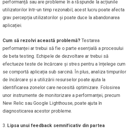
performanță sau are probleme în a răspunde la acțiunile
utilizatorilor într-un timp rezonabil, acest lucru poate afecta
grav percepția utilizatorilor și poate duce la abandonarea
aplicației.
Cum să rezolvi această problemă?
Testarea
performanței ar trebui să fie o parte esențială a procesului
de beta testing. Echipele de dezvoltare ar trebui să
efectueze teste de încărcare și stres pentru a înțelege cum
se comportă aplicația sub sarcină. În plus, analiza timpurilor
de încărcare și a utilizării resurselor poate ajuta la
identificarea zonelor care necesită optimizare. Folosirea
unor instrumente de monitorizare a performanței, precum
New Relic sau Google Lighthouse, poate ajuta în
diagnosticarea acestor probleme.
Lipsa unui feedback semnificativ din partea