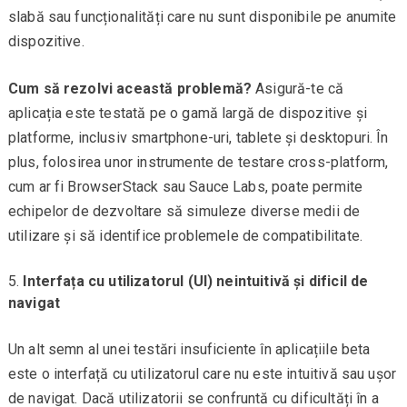
slabă sau funcționalități care nu sunt disponibile pe anumite
dispozitive.
Cum să rezolvi această problemă?
Asigură-te că
aplicația este testată pe o gamă largă de dispozitive și
platforme, inclusiv smartphone-uri, tablete și desktopuri. În
plus, folosirea unor instrumente de testare cross-platform,
cum ar fi BrowserStack sau Sauce Labs, poate permite
echipelor de dezvoltare să simuleze diverse medii de
utilizare și să identifice problemele de compatibilitate.
Interfața cu utilizatorul (UI) neintuitivă și dificil de
navigat
Un alt semn al unei testări insuficiente în aplicațiile beta
este o interfață cu utilizatorul care nu este intuitivă sau ușor
de navigat. Dacă utilizatorii se confruntă cu dificultăți în a