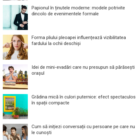
Papionul în ținutele moderne: modele potrivite
dincolo de evenimentele formale
Forma pliului pleoapei influențează vizibilitatea
fardului la ochii deschiși
Idei de mini-evadări care nu presupun să părăsești
orașul
Grădina mică în culori puternice: efect spectaculos
în spații compacte
Cum să inițiezi conversații cu persoane pe care nu
le cunoști