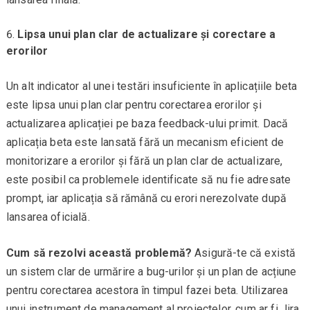
Lipsa unui plan clar de actualizare și corectare a
erorilor
Un alt indicator al unei testări insuficiente în aplicațiile beta
este lipsa unui plan clar pentru corectarea erorilor și
actualizarea aplicației pe baza feedback-ului primit. Dacă
aplicația beta este lansată fără un mecanism eficient de
monitorizare a erorilor și fără un plan clar de actualizare,
este posibil ca problemele identificate să nu fie adresate
prompt, iar aplicația să rămână cu erori nerezolvate după
lansarea oficială.
Cum să rezolvi această problemă?
Asigură-te că există
un sistem clar de urmărire a bug-urilor și un plan de acțiune
pentru corectarea acestora în timpul fazei beta. Utilizarea
unui instrument de management al proiectelor, cum ar fi Jira