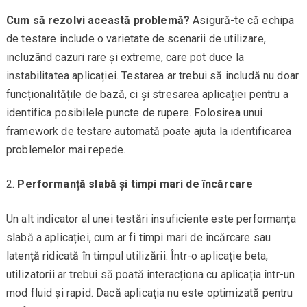
Cum să rezolvi această problemă?
Asigură-te că echipa
de testare include o varietate de scenarii de utilizare,
incluzând cazuri rare și extreme, care pot duce la
instabilitatea aplicației. Testarea ar trebui să includă nu doar
funcționalitățile de bază, ci și stresarea aplicației pentru a
identifica posibilele puncte de rupere. Folosirea unui
framework de testare automată poate ajuta la identificarea
problemelor mai repede.
Performanță slabă și timpi mari de încărcare
Un alt indicator al unei testări insuficiente este performanța
slabă a aplicației, cum ar fi timpi mari de încărcare sau
latență ridicată în timpul utilizării. Într-o aplicație beta,
utilizatorii ar trebui să poată interacționa cu aplicația într-un
mod fluid și rapid. Dacă aplicația nu este optimizată pentru