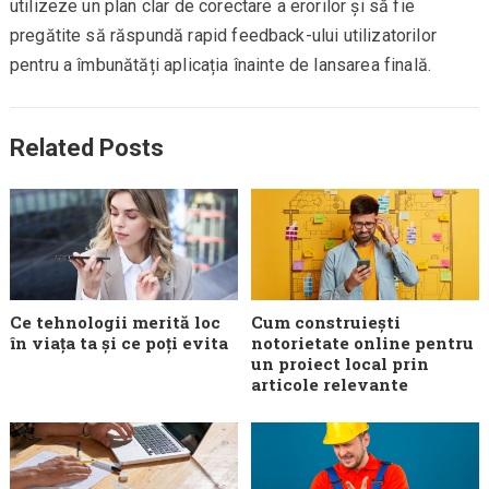
utilizeze un plan clar de corectare a erorilor și să fie
pregătite să răspundă rapid feedback-ului utilizatorilor
pentru a îmbunătăți aplicația înainte de lansarea finală.
Related Posts
Ce tehnologii merită loc
Cum construiești
în viața ta și ce poți evita
notorietate online pentru
un proiect local prin
articole relevante