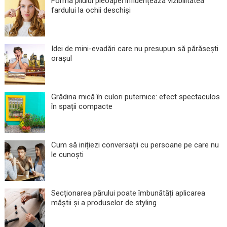
Forma pliului pleoapei influențează vizibilitatea
fardului la ochii deschiși
Idei de mini-evadări care nu presupun să părăsești
orașul
Grădina mică în culori puternice: efect spectaculos
în spații compacte
Cum să inițiezi conversații cu persoane pe care nu
le cunoști
Secționarea părului poate îmbunătăți aplicarea
măștii și a produselor de styling