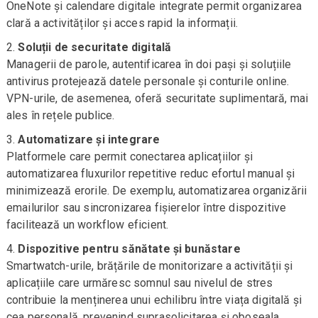
OneNote și calendare digitale integrate permit organizarea
clară a activităților și acces rapid la informații.
Soluții de securitate digitală
Managerii de parole, autentificarea în doi pași și soluțiile
antivirus protejează datele personale și conturile online.
VPN-urile, de asemenea, oferă securitate suplimentară, mai
ales în rețele publice.
Automatizare și integrare
Platformele care permit conectarea aplicațiilor și
automatizarea fluxurilor repetitive reduc efortul manual și
minimizează erorile. De exemplu, automatizarea organizării
emailurilor sau sincronizarea fișierelor între dispozitive
facilitează un workflow eficient.
Dispozitive pentru sănătate și bunăstare
Smartwatch-urile, brățările de monitorizare a activității și
aplicațiile care urmăresc somnul sau nivelul de stres
contribuie la menținerea unui echilibru între viața digitală și
cea personală, prevenind suprasolicitarea și oboseala.