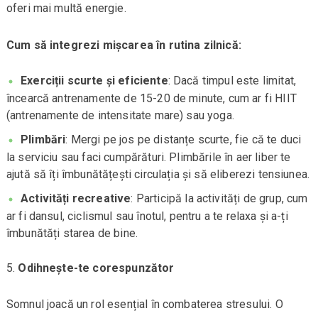
oferi mai multă energie.
Cum să integrezi mișcarea în rutina zilnică:
Exerciții scurte și eficiente
: Dacă timpul este limitat,
încearcă antrenamente de 15-20 de minute, cum ar fi HIIT
(antrenamente de intensitate mare) sau yoga.
Plimbări
: Mergi pe jos pe distanțe scurte, fie că te duci
la serviciu sau faci cumpărături. Plimbările în aer liber te
ajută să îți îmbunătățești circulația și să eliberezi tensiunea.
Activități recreative
: Participă la activități de grup, cum
ar fi dansul, ciclismul sau înotul, pentru a te relaxa și a-ți
îmbunătăți starea de bine.
Odihnește-te corespunzător
Somnul joacă un rol esențial în combaterea stresului. O