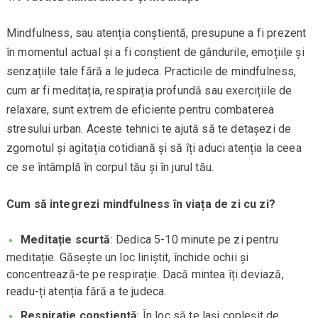
Mindfulness, sau atenția conștientă, presupune a fi prezent
în momentul actual și a fi conștient de gândurile, emoțiile și
senzațiile tale fără a le judeca. Practicile de mindfulness,
cum ar fi meditația, respirația profundă sau exercițiile de
relaxare, sunt extrem de eficiente pentru combaterea
stresului urban. Aceste tehnici te ajută să te detașezi de
zgomotul și agitația cotidiană și să îți aduci atenția la ceea
ce se întâmplă în corpul tău și în jurul tău.
Cum să integrezi mindfulness în viața de zi cu zi?
Meditație scurtă
: Dedica 5-10 minute pe zi pentru
meditație. Găsește un loc liniștit, închide ochii și
concentrează-te pe respirație. Dacă mintea îți deviază,
readu-ți atenția fără a te judeca.
Respirație conștientă
: În loc să te lași copleșit de