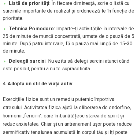
Listă de priorități
: În fiecare dimineață, scrie o listă cu
sarcinile importante de realizat și ordonează-le în funcție de
prioritate.
Tehnica Pomodoro
: Împarte-ți activitățile în intervale de
25 de minute de muncă concentrată, urmate de o pauză de 5
minute. După patru intervale, fă o pauză mai lungă de 15-30
de minute.
Deleagă sarcini
: Nu ezita să delegi sarcini atunci când
este posibil, pentru a nu te suprasolicita.
Adoptă un stil de viață activ
Exercițiile fizice sunt un remediu puternic împotriva
stresului. Activitatea fizică ajută la eliberarea de endorfine,
hormonii „fericirii”, care îmbunătățesc starea de spirit și
reduc anxietatea. Chiar și un antrenament ușor poate reduce
semnificativ tensiunea acumulată în corpul tău și îți poate