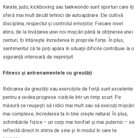
Karate, judo, kickboxing sau taekwondo sunt sporturi care îți
oferă mai mult decât tehnici de autoapărare. Ele cultivă
disciplina, respectul și controlul emoțiilor. Fiecare nivel
atins, de la învățarea unei noi mișcări până la obținerea unei
centuri, îți întărește încrederea în propriile forțe. În plus,
sentimentul că te poți apăra în situații dificile contribuie la o
siguranță interioară de neprețuit.
Fitness și antrenamentele cu greutăți
Ridicarea de greutăți sau exercițiile de forță sunt excelente
pentru a vedea progrese vizibile într-un timp scurt. Pe
măsură ce reușești să ridici mai mult sau să execuți mișcări
mai complexe, încrederea ta în tine crește natural. În plus,
schimbările fizice – un corp mai tonifiat și mai puternic – se
reflectă direct în stima de sine și în modul în care te