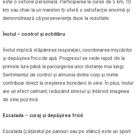
este o victorie personală. Participarea la curse de 5 km, 10
km sau chiar la un maraton îți oferă o satisfacție enormă și
demonstrează că perseverența duce la rezultate.
Înotul – control și echilibru
Înotul implică stăpânirea respirației, coordonarea mișcărilor
și depășirea fricii de apă. Progresul se vede rapid: de la
primele ture până la parcurgerea unor distanțe mai lungi.
Sentimentul de control și armonia dintre corp și minte
contribuie direct la creșterea încrederii în sine. În plus, înotul
are un efect calmant, reducând stresul și întărind imaginea
de sine pozitivă.
Escalada – curaj și depășirea fricii
Escalada (cățăratul pe panouri sau pe stânci) este un sport