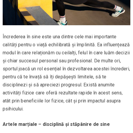
Încrederea în sine este una dintre cele mai importante
calități pentru o viață echilibrată și împlinită. Ea influențează
modul în care relaționăm cu ceilalți, felul în care luăm decizii
și chiar succesul personal sau profesional. De multe ori,
sportul joacă un rol esențial în dezvoltarea acestei încrederi,
pentru că te învață să îți depășești limitele, să te
disciplinezi și să apreciezi progresul. Există anumite
activități fizice care oferă rezultate rapide în acest sens,
atât prin beneficiile lor fizice, cât și prin impactul asupra
psihicului.
Artele marțiale – disciplină și stăpânire de sine