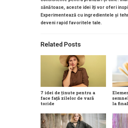
sănătoase, aceste idei îți vor oferi ins
Experimentează cu ingredientele și tehn
deveni rapid favoritele tale.
Related Posts
7 idei de ținute pentru a
Elemen
face față zilelor de vară
semnel
toride
la fina