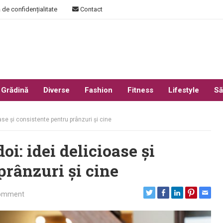
 de confidențialitate
Contact
 Grădină
Diverse
Fashion
Fitness
Lifestyle
Să
oase și consistente pentru prânzuri și cine
oi: idei delicioase și
prânzuri și cine
omment