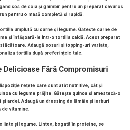
ugând sos de soia și ghimbir pentru un preparat savuros
brun pentru o masă completă și rapidă.
ortilla umplută cu carne și legume.
Gătește carne de
e și înfășoară-le într-o tortilla caldă.
Acest preparat
isfăcătoare.
Adaugă sosuri și topping-uri variate,
aliza tortilla după preferințele tale.
e Delicioase Fără Compromisuri
dispoziție rețete care sunt atât nutritive, cât și
inoa cu legume prăjite.
Gătește quinoa și amestecă-o
 și ardei.
Adaugă un dressing de lămâie și ierburi
 de vitamine.
e linte și legume.
Lintea, bogată în proteine, se