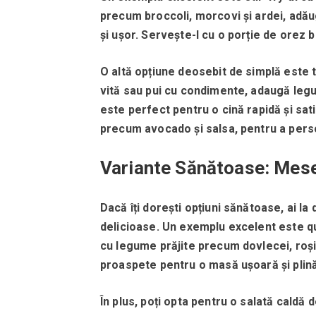
precum broccoli, morcovi și ardei, adă
și ușor.
Servește-l cu o porție de orez 
O altă opțiune deosebit de simplă este t
vită sau pui cu condimente, adaugă legum
este perfect pentru o cină rapidă și sat
precum avocado și salsa, pentru a person
Variante Sănătoase: Mes
Dacă îți dorești opțiuni sănătoase, ai la 
delicioase.
Un exemplu excelent este qu
cu legume prăjite precum dovlecei, roșii
proaspete pentru o masă ușoară și plină
În plus, poți opta pentru o salată caldă d