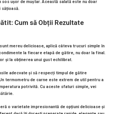
 sos ușor de muștar.
Această salată este nu doar
 sățioasă.
Gătit: Cum să Obții Rezultate
sunt mereu delicioase, aplică câteva trucuri simple în
condimente la fiecare etapă de gătire, nu doar la final.
r și la obținerea unui gust echilibrat.
sile adecvate și să respecți timpul de gătire
Un termometru de carne este extrem de util pentru a
emperatura potrivită.
Cu aceste sfaturi simple, vei
ătărie.
oferă o varietate impresionantă de opțiuni delicioase și
iferent dacă îți dorești preparate rapide, elegante sau