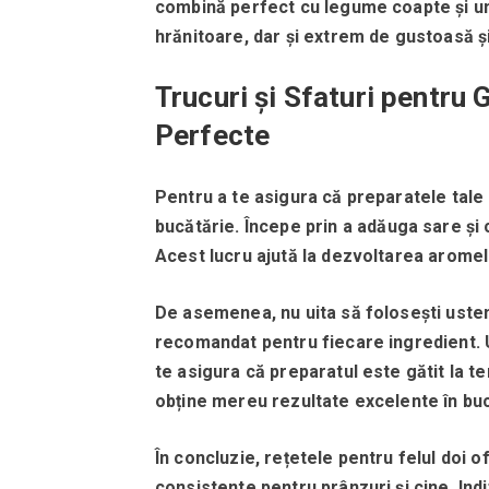
combină perfect cu legume coapte și un
hrănitoare, dar și extrem de gustoasă și
Trucuri și Sfaturi pentru 
Perfecte
Pentru a te asigura că preparatele tale 
bucătărie.
Începe prin a adăuga sare și 
Acest lucru ajută la dezvoltarea aromelo
De asemenea, nu uita să folosești usten
recomandat pentru fiecare ingredient.
te asigura că preparatul este gătit la t
obține mereu rezultate excelente în buc
În concluzie, rețetele pentru felul doi 
consistente pentru prânzuri și cine.
Ind