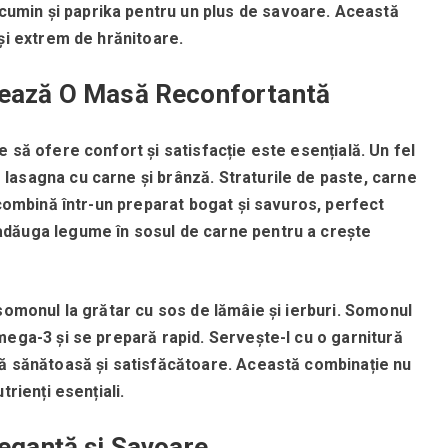
min și paprika pentru un plus de savoare.
Această
și extrem de hrănitoare.
rează O Masă Reconfortantă
 să ofere confort și satisfacție este esențială.
Un fel
lasagna cu carne și brânză.
Straturile de paste, carne
 combină într-un preparat bogat și savuros, perfect
i adăuga legume în sosul de carne pentru a crește
somonul la grătar cu sos de lămâie și ierburi.
Somonul
mega-3 și se prepară rapid.
Servește-l cu o garnitură
ă sănătoasă și satisfăcătoare.
Această combinație nu
trienți esențiali.
leganță și Savoare