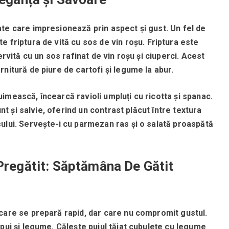
te care impresionează prin aspect și gust.
Un fel de
e friptura de vită cu sos de vin roșu.
Friptura este
ervită cu un sos rafinat de vin roșu și ciuperci.
Acest
nitură de piure de cartofi și legume la abur.
imească, încearcă ravioli umpluți cu ricotta și spanac.
unt și salvie, oferind un contrast plăcut între textura
ului.
Servește-i cu parmezan ras și o salată proaspătă
Pregătit: Săptămâna De Gătit
care se prepară rapid, dar care nu compromit gustul.
pui și legume.
Călește puiul tăiat cubulețe cu legume