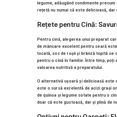
legume, adăugând condimente precum cu
rețetă nu numai că este delicioasă, dar 
Rețete pentru Cină: Savu
Pentru cină, alegerea unui preparat care
de mâncare excelent pentru seară este 
tocată, sos de roșii și brânză topită se
pentru o cină în familie.
Între timp, poț
valoarea nutritivă a preparatului.
O alternativă ușoară și delicioasă este 
este o sursă excelentă de acizi grași o
de quinoa și legume sotate pentru o cin
doar că este gustoasă, dar și plină de nu
Opțiuni pentru Oaspeți: E