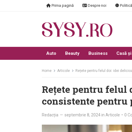
Skip
Prima pagină
Despre noi
Politică
to
content
Auto
Beauty
Business
Casă și
Home
Articole
Rețete pentru felul doi: idei delici
Rețete pentru felul d
consistente pentru 
Redacția
—
septembrie 8, 2024
in
Articole
•
0 C