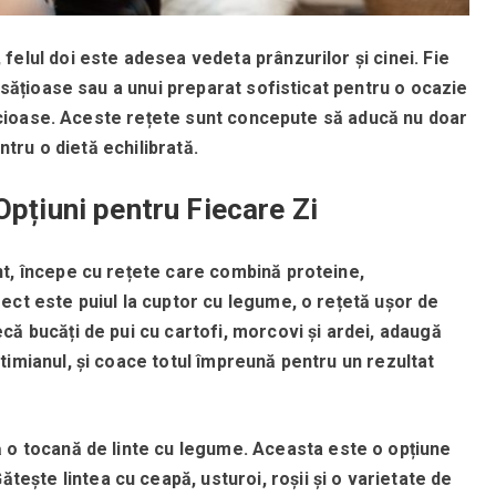
felul doi este adesea vedeta prânzurilor și cinei.
Fie
i sățioase sau a unui preparat sofisticat pentru o ocazie
icioase.
Aceste rețete sunt concepute să aducă nu doar
entru o dietă echilibrată.
Opțiuni pentru Fiecare Zi
t, începe cu rețete care combină proteine,
ct este puiul la cuptor cu legume, o rețetă ușor de
ă bucăți de pui cu cartofi, morcovi și ardei, adaugă
timianul, și coace totul împreună pentru un rezultat
 o tocană de linte cu legume.
Aceasta este o opțiune
ătește lintea cu ceapă, usturoi, roșii și o varietate de