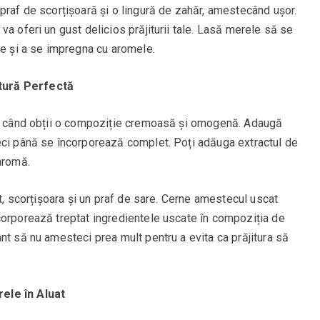
praf de scorțișoară și o lingură de zahăr, amestecând ușor.
va oferi un gust delicios prăjiturii tale. Lasă merele să se
le și a se impregna cu aromele.
tură Perfectă
ână când obții o compoziție cremoasă și omogenă. Adaugă
eci până se încorporează complet. Poți adăuga extractul de
aromă.
pt, scorțișoara și un praf de sare. Cerne amestecul uscat
corporează treptat ingredientele uscate în compoziția de
nt să nu amesteci prea mult pentru a evita ca prăjitura să
ele în Aluat