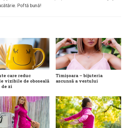
cătărie. Poftă bună!
te care reduc
Timișoara – bijuteria
e vizibile de oboseală
ascunsă a vestului
l de zi