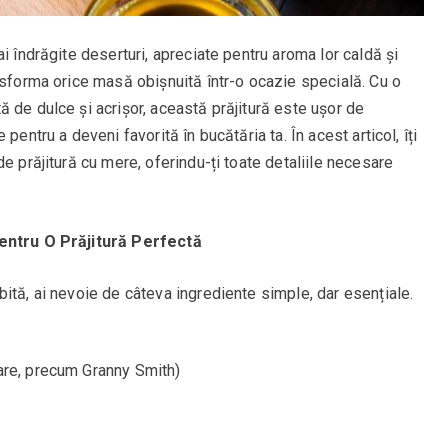
i îndrăgite deserturi, apreciate pentru aroma lor caldă și
nsforma orice masă obișnuită într-o ocazie specială. Cu o
 de dulce și acrișor, această prăjitură este ușor de
pentru a deveni favorită în bucătăria ta. În acest articol, îți
e prăjitură cu mere, oferindu-ți toate detaliile necesare
pentru O Prăjitură Perfectă
ită, ai nevoie de câteva ingrediente simple, dar esențiale.
oare, precum Granny Smith)