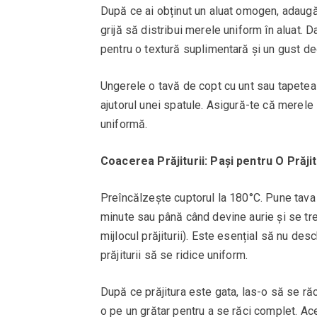
După ce ai obținut un aluat omogen, adaugă
grijă să distribui merele uniform în aluat.
pentru o textură suplimentară și un gust de
Ungerele o tavă de copt cu unt sau tapeteaz
ajutorul unei spatule. Asigură-te că merele s
uniformă.
Coacerea Prăjiturii: Pași pentru O Prăj
Preîncălzește cuptorul la 180°C. Pune tava 
minute sau până când devine aurie și se tre
mijlocul prăjiturii). Este esențial să nu de
prăjiturii să se ridice uniform.
După ce prăjitura este gata, las-o să se ră
o pe un grătar pentru a se răci complet. Ac