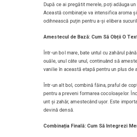
După ce ai pregătit merele, poți adăuga un 
Această combinație va intensifica aroma și 
odihnească puțin pentru a-și elibera sucuri
Amestecul de Bază: Cum Să Obții O Tex
Într-un bol mare, bate untul cu zahărul p
ouăle, unul câte unul, continuând să amest
vanilie în această etapă pentru un plus de 
Într-un alt bol, combină făina, praful de co
pentru a preveni formarea cocoloașelor. În
unt și zahăr, amestecând ușor. Este importa
devină densă.
Combinația Finală: Cum Să Integrezi Mer