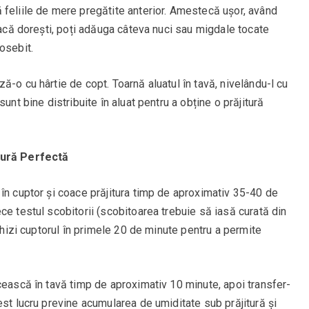
 feliile de mere pregătite anterior. Amestecă ușor, având
 Dacă dorești, poți adăuga câteva nuci sau migdale tocate
osebit.
ă-o cu hârtie de copt. Toarnă aluatul în tavă, nivelându-l cu
unt bine distribuite în aluat pentru a obține o prăjitură
itură Perfectă
în cuptor și coace prăjitura timp de aproximativ 35-40 de
ce testul scobitorii (scobitoarea trebuie să iasă curată din
schizi cuptorul în primele 20 de minute pentru a permite
cească în tavă timp de aproximativ 10 minute, apoi transfer-
est lucru previne acumularea de umiditate sub prăjitură și