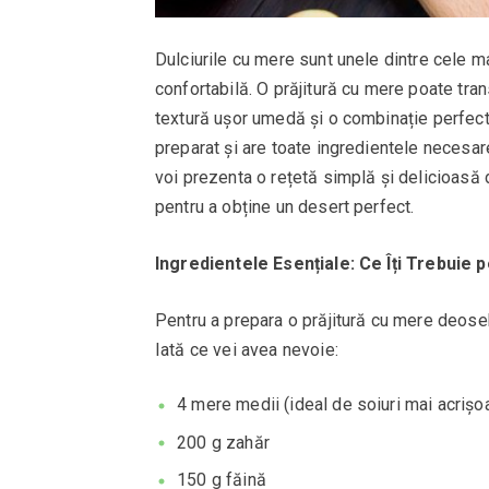
Dulciurile cu mere sunt unele dintre cele ma
confortabilă. O prăjitură cu mere poate tra
textură ușor umedă și o combinație perfectă
preparat și are toate ingredientele necesare 
voi prezenta o rețetă simplă și delicioasă d
pentru a obține un desert perfect.
Ingredientele Esențiale: Ce Îți Trebuie 
Pentru a prepara o prăjitură cu mere deoseb
Iată ce vei avea nevoie:
4 mere medii (ideal de soiuri mai acriș
200 g zahăr
150 g făină