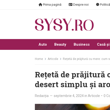
Skip
Prima pagină
Despre noi
Politică
to
content
Auto
Beauty
Business
Casă și
Home
Articole
Rețetă de prăjitură cu mere: cum s
Rețetă de prăjitură
desert simplu și ar
Redacția
—
septembrie 4, 2024
in
Articole
•
0 C