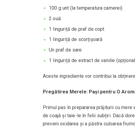
100 g unt (la temperatura camerei)
2 ouă
1 linguriță de praf de copt
1 linguriță de scorțișoară
Un praf de sare
1 linguriță de extract de vanilie (opțional
Aceste ingrediente vor contribui la obținer
Pregătirea Merele: Pași pentru O Arom
Primul pas în prepararea prăjiturii cu mere
de coajă și taie-le în felii subțiri. Dacă dor
preveni oxidarea și a păstra culoarea frum