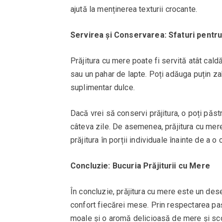
ajută la menținerea texturii crocante.
Servirea și Conservarea: Sfaturi pentr
Prăjitura cu mere poate fi servită atât cald
sau un pahar de lapte. Poți adăuga puțin z
suplimentar dulce.
Dacă vrei să conservi prăjitura, o poți păst
câteva zile. De asemenea, prăjitura cu mere
prăjitura în porții individuale înainte de a o
Concluzie: Bucuria Prăjiturii cu Mere
În concluzie, prăjitura cu mere este un des
confort fiecărei mese. Prin respectarea pași
moale și o aromă delicioasă de mere și scor