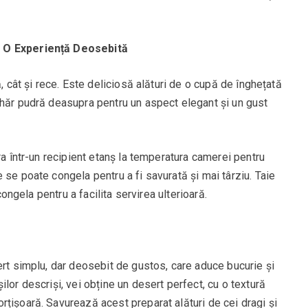
u O Experiență Deosebită
ă, cât și rece. Este deliciosă alături de o cupă de înghețată
ahăr pudră deasupra pentru un aspect elegant și un gust
ra într-un recipient etanș la temperatura camerei pentru
 se poate congela pentru a fi savurată și mai târziu. Taie
 congela pentru a facilita servirea ulterioară.
ert simplu, dar deosebit de gustos, care aduce bucurie și
lor descriși, vei obține un desert perfect, cu o textură
țișoară. Savurează acest preparat alături de cei dragi și