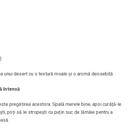
)
ea unui desert cu o textură moale și o aromă deosebită.
ă Intensă
 este pregătirea acestora. Spală merele bine, apoi curăță-le
ești, poți să le stropești cu puțin suc de lămâie pentru a
oasă.