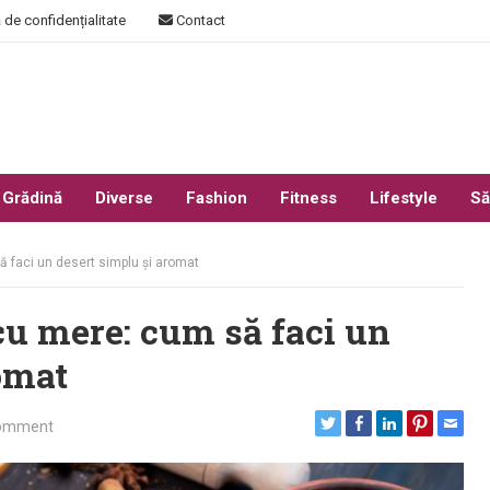
 de confidențialitate
Contact
 Grădină
Diverse
Fashion
Fitness
Lifestyle
Să
ă faci un desert simplu și aromat
 cu mere: cum să faci un
omat
omment