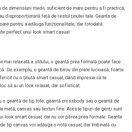
de dimensiuni medii, suficient de mare pentru a fi practică,
u disproporționată față de restul ținutei tale. Geanta de
are pentru a adăuga funcționalitate, dar totodată
ște perfect unui look smart casual.
e mai relaxată a stilului, o geantă prea formală poate face
ică. De exemplu, o geantă de birou din piele lucioasă, foarte
fericit cu o ținută smart casual, dând impresia că te
loc să ai un look relaxat, dar sofisticat.
 o geantă de tip tote, geantă crossbody sau o geantă de
 mată, canvas sau texturi fine. Aceste tipuri de genți sunt
nui look smart casual, dar nu vor părea prea formale. Geanta
 de tip canvas vor adăuga o notă casual, dar îmbinată cu