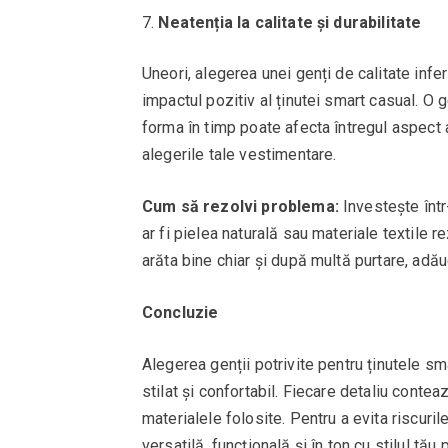
Neatenția la calitate și durabilitate
Uneori, alegerea unei genți de calitate infe
impactul pozitiv al ținutei smart casual. O
forma în timp poate afecta întregul aspect 
alegerile tale vestimentare.
Cum să rezolvi problema:
Investește într
ar fi pielea naturală sau materiale textile r
arăta bine chiar și după multă purtare, adău
Concluzie
Alegerea genții potrivite pentru ținutele sm
stilat și confortabil. Fiecare detaliu contea
materialele folosite. Pentru a evita riscur
versatilă, funcțională și în ton cu stilul tă