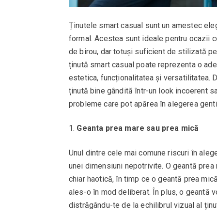
Ținutele smart casual sunt un amestec elega
formal. Acestea sunt ideale pentru ocazii c
de birou, dar totuși suficient de stilizată p
ținută smart casual poate reprezenta o ad
estetica, funcționalitatea și versatilitatea
ținută bine gândită într-un look incoerent s
probleme care pot apărea în alegerea gentil
Geanta prea mare sau prea mică
Unul dintre cele mai comune riscuri în aleg
unei dimensiuni nepotrivite. O geantă prea
chiar haotică, în timp ce o geantă prea mic
ales-o în mod deliberat. În plus, o geantă 
distrăgându-te de la echilibrul vizual al ținu