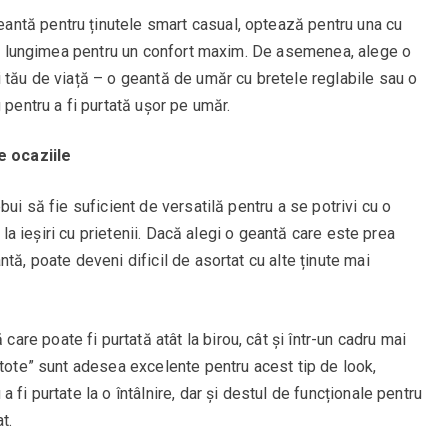
antă pentru ținutele smart casual, optează pentru una cu
ezi lungimea pentru un confort maxim. De asemenea, alege o
 tău de viață – o geantă de umăr cu bretele reglabile sau o
 pentru a fi purtată ușor pe umăr.
e ocaziile
bui să fie suficient de versatilă pentru a se potrivi cu o
i la ieșiri cu prietenii. Dacă alegi o geantă care este prea
tă, poate deveni dificil de asortat cu alte ținute mai
are poate fi purtată atât la birou, cât și într-un cadru mai
„tote” sunt adesea excelente pentru acest tip de look,
 fi purtate la o întâlnire, dar și destul de funcționale pentru
t.