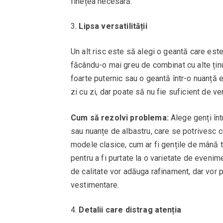
finețea necesară.
Lipsa versatilității
Un alt risc este să alegi o geantă care este
făcându-o mai greu de combinat cu alte ți
foarte puternic sau o geantă într-o nuanță e
zi cu zi, dar poate să nu fie suficient de ve
Cum să rezolvi problema:
Alege genți într
sau nuanțe de albastru, care se potrivesc 
modele clasice, cum ar fi gențile de mână ti
pentru a fi purtate la o varietate de eveni
de calitate vor adăuga rafinament, dar vor pu
vestimentare.
Detalii care distrag atenția