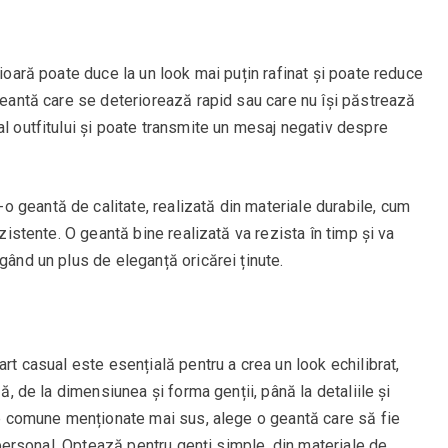
rioară poate duce la un look mai puțin rafinat și poate reduce
 geantă care se deteriorează rapid sau care nu își păstrează
al outfitului și poate transmite un mesaj negativ despre
-o geantă de calitate, realizată din materiale durabile, cum
ezistente. O geantă bine realizată va rezista în timp și va
gând un plus de eleganță oricărei ținute.
art casual este esențială pentru a crea un look echilibrat,
ză, de la dimensiunea și forma genții, până la detaliile și
ile comune menționate mai sus, alege o geantă care să fie
u personal. Optează pentru genți simple, din materiale de