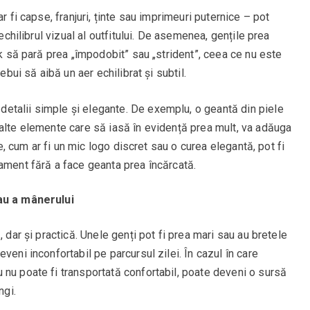
r fi capse, franjuri, ținte sau imprimeuri puternice – pot
 echilibrul vizual al outfitului. De asemenea, gențile prea
ok să pară prea „împodobit” sau „strident”, ceea ce nu este
ebui să aibă un aer echilibrat și subtil.
detalii simple și elegante. De exemplu, o geantă din piele
 alte elemente care să iasă în evidență prea mult, va adăuga
le, cum ar fi un mic logo discret sau o curea elegantă, pot fi
ament fără a face geanta prea încărcată.
sau a mânerului
, dar și practică. Unele genți pot fi prea mari sau au bretele
veni inconfortabil pe parcursul zilei. În cazul în care
 nu poate fi transportată confortabil, poate deveni o sursă
ngi.