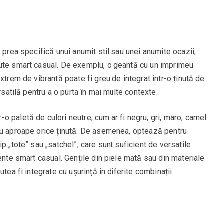
 prea specifică unui anumit stil sau unei anumite ocazii,
nute smart casual. De exemplu, o geantă cu un imprimeu
xtrem de vibrantă poate fi greu de integrat într-o ținută de
rsatilă pentru a o purta în mai multe contexte.
-o paletă de culori neutre, cum ar fi negru, gri, maro, camel
cu aproape orice ținută. De asemenea, optează pentru
p „tote” sau „satchel”, care sunt suficient de versatile
mente smart casual. Gențile din piele mată sau din materiale
tea fi integrate cu ușurință în diferite combinații