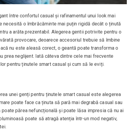
nt între confortul casual și rafinamentul unui look mai
e necesită o îmbrăcăminte mai puțin rigidă decât o ținută
entru a arăta prezentabil. Alegerea gentii potrivite pentru o
evărată provocare, deoarece accesoriul trebuie să îmbine
. Dacă nu este aleasă corect, o geantă poate transforma o
au prea neglijent. Iată câteva dintre cele mai frecvente
or pentru ținutele smart casual și cum să le eviți.
erea unei genți pentru ținutele smart casual este alegerea
 mare poate face ca ținuta să pară mai degrabă casual sau
ă poate părea nefuncțională și poate lăsa impresia că nu ai
voluminoasă poate să atragă atenția într-un mod negativ,
tei.