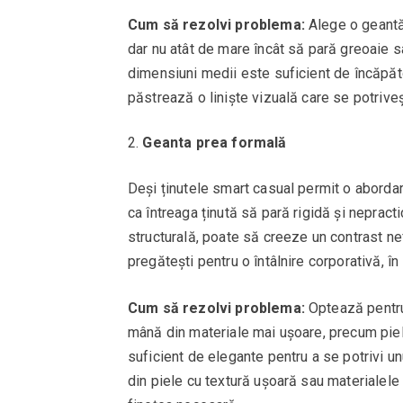
Cum să rezolvi problema:
Alege o geantă 
dar nu atât de mare încât să pară greoaie sa
dimensiuni medii este suficient de încăpăto
păstrează o liniște vizuală care se potrive
Geanta prea formală
Deși ținutele smart casual permit o abordar
ca întreaga ținută să pară rigidă și nepract
structurală, poate să creeze un contrast ne
pregătești pentru o întâlnire corporativă, în 
Cum să rezolvi problema:
Optează pentru
mână din materiale mai ușoare, precum piele
suficient de elegante pentru a se potrivi u
din piele cu textură ușoară sau materialele