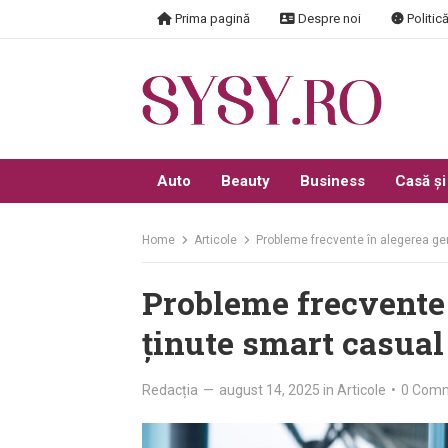
Skip
Prima pagină
Despre noi
Politică
to
content
Auto
Beauty
Business
Casă și
Home
Articole
Probleme frecvente în alegerea gen
Probleme frecvente 
ținute smart casual
Redacția
—
august 14, 2025
in
Articole
•
0 Com