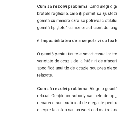
Cum să rezolvi problema:
Când alegi o ge
bretele reglabile, care îți permit să ajust
geantă cu mânere care se potrivesc stilului
geantă tip „tote” cu mâner suficient de lung
Imposibilitatea de a se potrivi cu toat
O geantă pentru ținutele smart casual ar tre
varietate de ocazii, de la întâlniri de afacer
specifică unui tip de ocazie sau prea elegan
relaxate.
Cum să rezolvi problema:
Alege o geantă c
relaxat. Gențile crossbody sau cele de tip 
deoarece sunt suficient de elegante pentru a
o ieșire la cafea sau un weekend mai relaxa