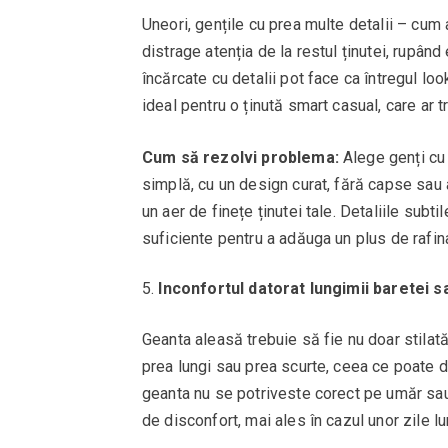
Uneori, gențile cu prea multe detalii – cum a
distrage atenția de la restul ținutei, rupând
încărcate cu detalii pot face ca întregul lo
ideal pentru o ținută smart casual, care ar tr
Cum să rezolvi problema:
Alege genți cu 
simplă, cu un design curat, fără capse sau
un aer de finețe ținutei tale. Detaliile subti
suficiente pentru a adăuga un plus de rafin
Inconfortul datorat lungimii baretei 
Geanta aleasă trebuie să fie nu doar stilată
prea lungi sau prea scurte, ceea ce poate de
geanta nu se potriveste corect pe umăr sau
de disconfort, mai ales în cazul unor zile lu