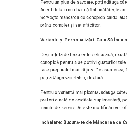
Pentru un plus de savoare, poți adăuga câte
Acest detaliu nu doar că îmbunătățește aspe
Servește mâncarea de conopidă caldă, alătu
prânz complet și satisfăcător.
Variante și Personalizări: Cum Să Îmbun
Deși rețeta de bază este delicioasă, exis
conopidă pentru a se potrivi gusturilor tale
face preparatul mai sățios. De asemenea, î
poți adăuga varietate și textură.
Pentru o variantă mai picantă, adaugă câteva
preferi o notă de aciditate suplimentară, p
înainte de servire. Aceste modificări vor of
Încheiere: Bucură-te de Mâncarea de Co