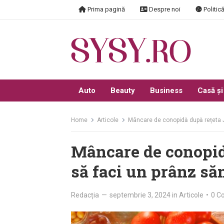
Skip
Prima pagină
Despre noi
Politică
to
content
Auto
Beauty
Business
Casă și
Home
Articole
Mâncare de conopidă după rețeta J
Mâncare de conopid
să faci un prânz să
Redacția
—
septembrie 3, 2024
in
Articole
•
0 C