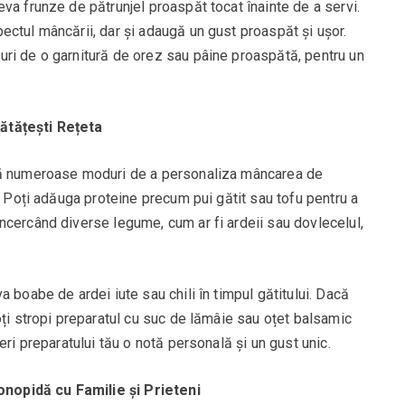
va frunze de pătrunjel proaspăt tocat înainte de a servi.
ctul mâncării, dar și adaugă un gust proaspăt și ușor.
ri de o garnitură de orez sau pâine proaspătă, pentru un
ătățești Rețeta
tă numeroase moduri de a personaliza mâncarea de
. Poți adăuga proteine precum pui gătit sau tofu pentru a
ncercând diverse legume, cum ar fi ardeii sau dovlecelul,
 boabe de ardei iute sau chili în timpul gătitului. Dacă
oți stropi preparatul cu suc de lămâie sau oțet balsamic
eri preparatului tău o notă personală și un gust unic.
nopidă cu Familie și Prieteni