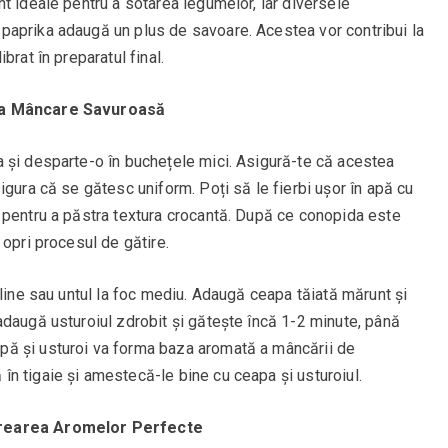
t ideale pentru a sotarea legumelor, iar diversele
paprika adaugă un plus de savoare. Acestea vor contribui la
brat în preparatul final.
 la Mâncare Savuroasă
 și desparte-o în buchețele mici. Asigură-te că acestea
igura că se gătesc uniform. Poți să le fierbi ușor în apă cu
 pentru a păstra textura crocantă. După ce conopida este
 opri procesul de gătire.
sline sau untul la foc mediu. Adaugă ceapa tăiată mărunt și
adaugă usturoiul zdrobit și gătește încă 1-2 minute, până
ă și usturoi va forma baza aromată a mâncării de
n tigaie și amestecă-le bine cu ceapa și usturoiul.
Crearea Aromelor Perfecte