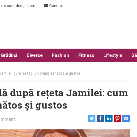
 de confidențialitate
Contact
 Grădină
Diverse
Fashion
Fitness
Lifestyle
Să
amilei: cum să faci un prânz sănătos și gustos
ă după rețeta Jamilei: cum
nătos și gustos
omment