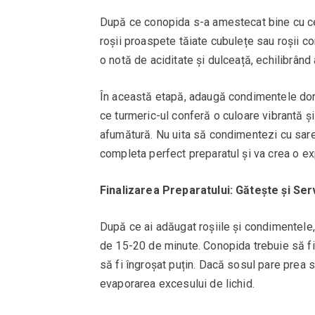
După ce conopida s-a amestecat bine cu ceap
roșii proaspete tăiate cubulețe sau roșii co
o notă de aciditate și dulceață, echilibrând
În această etapă, adaugă condimentele dori
ce turmeric-ul conferă o culoare vibrantă ș
afumătură. Nu uita să condimentezi cu sar
completa perfect preparatul și va crea o e
Finalizarea Preparatului: Gătește și Se
După ce ai adăugat roșiile și condimentele,
de 15-20 de minute. Conopida trebuie să fie
să fi îngroșat puțin. Dacă sosul pare prea s
evaporarea excesului de lichid.