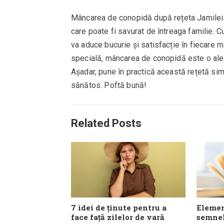
Mâncarea de conopidă după rețeta Jamilei 
care poate fi savurat de întreaga familie. 
va aduce bucurie și satisfacție în fiecare m
specială, mâncarea de conopidă este o alege
Așadar, pune în practică această rețetă sim
sănătos. Poftă bună!
Related Posts
7 idei de ținute pentru a
Elemen
face față zilelor de vară
semnel