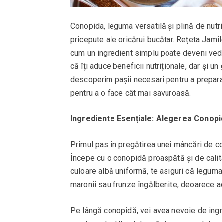
Conopida, leguma versatilă și plină de nutr
pricepute ale oricărui bucătar. Rețeta Jam
cum un ingredient simplu poate deveni vede
că îți aduce beneficii nutriționale, dar și un
descoperim pașii necesari pentru a prepar
pentru a o face cât mai savuroasă.
Ingrediente Esențiale: Alegerea Conopi
Primul pas în pregătirea unei mâncări de co
Începe cu o conopidă proaspătă și de cali
culoare albă uniformă, te asiguri că legum
maronii sau frunze îngălbenite, deoarece 
Pe lângă conopidă, vei avea nevoie de ingre