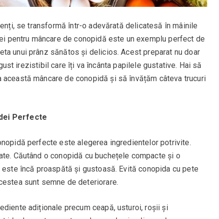
ienți, se transformă într-o adevărată delicatesă în mâinile
ilei pentru mâncare de conopidă este un exemplu perfect de
ta unui prânz sănătos și delicios. Acest preparat nu doar
 gust irezistibil care îți va încânta papilele gustative. Hai să
a această mâncare de conopidă și să învățăm câteva trucuri
dei Perfecte
nopidă perfecte este alegerea ingredientelor potrivite.
tate. Căutând o conopidă cu buchețele compacte și o
a este încă proaspătă și gustoasă. Evită conopida cu pete
acestea sunt semne de deteriorare.
diente adiționale precum ceapă, usturoi, roșii și