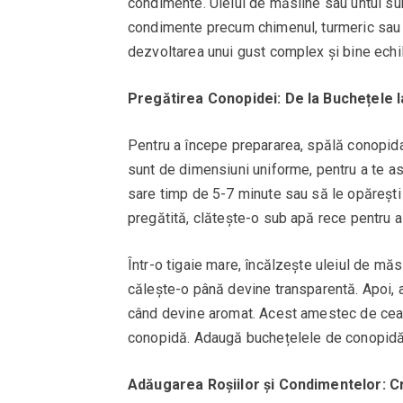
condimente. Uleiul de măsline sau untul sun
condimente precum chimenul, turmeric sau 
dezvoltarea unui gust complex și bine echili
Pregătirea Conopidei: De la Buchețele
Pentru a începe prepararea, spălă conopida
sunt de dimensiuni uniforme, pentru a te as
sare timp de 5-7 minute sau să le opărești
pregătită, clătește-o sub apă rece pentru a
Într-o tigaie mare, încălzește uleiul de mă
călește-o până devine transparentă. Apoi, 
când devine aromat. Acest amestec de ceap
conopidă. Adaugă buchețelele de conopidă î
Adăugarea Roșiilor și Condimentelor: 