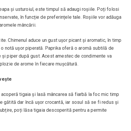
a și usturoiul, este timpul să adaugi roșiile. Poți folosi
nservate, în funcție de preferințele tale. Roșiile vor adăuga
 aromele mâncării.
te. Chimenul aduce un gust ușor picant și aromatic, în timp
i o notă ușor piperată. Paprika oferă o aromă subtilă de
e și piper după gust. Acest amestec de condimente va
xplozie de arome în fiecare mușcătură.
rvește
 acoperă tigaia și lasă mâncarea să fiarbă la foc mic timp
 gătită dar încă ușor crocantă, iar sosul să se fi redus și
ubțire, poți lăsa tigaia descoperită pentru a permite