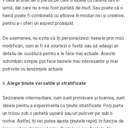
Poate ai uitat de o piesă pe care o iubeai cu câteva luni în
urmă, dar care nu a mai fost purtată de mult. Sau poate că o
haină poate fi combinată cu altceva în moduri noi și creative,
pentru a-i oferi un aspect proaspăt.
De asemenea, nu ezita să îți personalizezi hainele prin mici
modificări, cum ar fi să scurtezi o fustă sau să adaugi un
detaliu de cusătură pentru a le face mai actuale. Aceste
schimbări simple pot face hainele mai interesante și mai
potrivite cu tendințele actuale.
Alege ținute versatile și stratificate
Sezoanele intermediare, cum sunt primăvara și toamna, sunt
ideale pentru a experimenta cu ținute stratificate. Poți purta
un tricou sub o jachetă ușoară sau un pulover pe sub o
rochie. Astfel, îți vei putea ajusta ținutele rapid, în funcție de