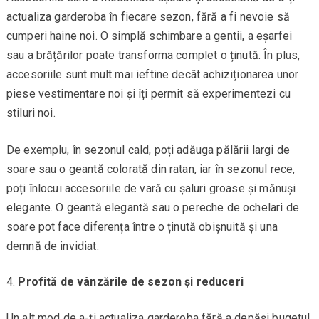
actualiza garderoba în fiecare sezon, fără a fi nevoie să
cumperi haine noi. O simplă schimbare a gentii, a eșarfei
sau a brățărilor poate transforma complet o ținută. În plus,
accesoriile sunt mult mai ieftine decât achiziționarea unor
piese vestimentare noi și îți permit să experimentezi cu
stiluri noi.
De exemplu, în sezonul cald, poți adăuga pălării largi de
soare sau o geantă colorată din ratan, iar în sezonul rece,
poți înlocui accesoriile de vară cu șaluri groase și mănuși
elegante. O geantă elegantă sau o pereche de ochelari de
soare pot face diferența între o ținută obișnuită și una
demnă de invidiat.
Profită de vânzările de sezon și reduceri
Un alt mod de a-ți actualiza garderoba fără a depăși bugetul