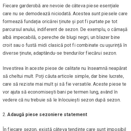
Fiecare garderobă are nevoie de câteva piese esențiale
care nu se demodează niciodată. Acestea sunt piesele care
formează fundația oricărei ținute și pot fi purtate pe tot
parcursul anului, indiferent de sezon. De exemplu, o cămașă
albă impecabilă, o pereche de blugi negri, un blazer bine
croit sau o fustă midi clasică pot fi combinate cu ușurință în
diverse ținute, adaptându-se trendurilor fiecărui sezon.
Investirea în aceste piese de calitate nu înseamnă neapărat
să cheltui mult. Poți căuta articole simple, dar bine lucrate,
care să reziste mai mult și să fie versatile. Aceste piese te
vor ajuta să economisești bani pe termen lung, având în
vedere că nu trebuie să le înlocuiești sezon după sezon.
Adaugă piese sezoniere statement
În fiecare sezon, există câteva tendințe care sunt imposibil