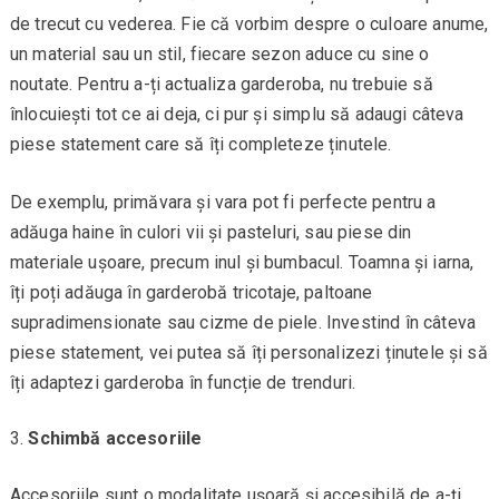
de trecut cu vederea. Fie că vorbim despre o culoare anume,
un material sau un stil, fiecare sezon aduce cu sine o
noutate. Pentru a-ți actualiza garderoba, nu trebuie să
înlocuiești tot ce ai deja, ci pur și simplu să adaugi câteva
piese statement care să îți completeze ținutele.
De exemplu, primăvara și vara pot fi perfecte pentru a
adăuga haine în culori vii și pasteluri, sau piese din
materiale ușoare, precum inul și bumbacul. Toamna și iarna,
îți poți adăuga în garderobă tricotaje, paltoane
supradimensionate sau cizme de piele. Investind în câteva
piese statement, vei putea să îți personalizezi ținutele și să
îți adaptezi garderoba în funcție de trenduri.
Schimbă accesoriile
Accesoriile sunt o modalitate ușoară și accesibilă de a-ți