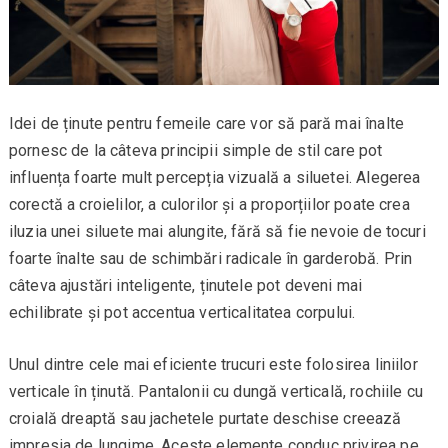
Idei de ținute pentru femeile care vor să pară mai înalte
pornesc de la câteva principii simple de stil care pot
influența foarte mult percepția vizuală a siluetei. Alegerea
corectă a croielilor, a culorilor și a proporțiilor poate crea
iluzia unei siluete mai alungite, fără să fie nevoie de tocuri
foarte înalte sau de schimbări radicale în garderobă. Prin
câteva ajustări inteligente, ținutele pot deveni mai
echilibrate și pot accentua verticalitatea corpului.
Unul dintre cele mai eficiente trucuri este folosirea liniilor
verticale în ținută. Pantalonii cu dungă verticală, rochiile cu
croială dreaptă sau jachetele purtate deschise creează
impresia de lungime. Aceste elemente conduc privirea pe