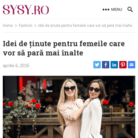
Skip
MENU
to
content
Home
Fashion
Idei de ținute pentru femeile care vor să pară mai înalte
Idei de ținute pentru femeile care
vor să pară mai înalte
aprilie 6, 2026