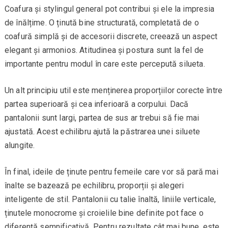
Coafura și stylingul general pot contribui și ele la impresia
de înălțime. O ținută bine structurată, completată de o
coafură simplă și de accesorii discrete, creează un aspect
elegant și armonios. Atitudinea și postura sunt la fel de
importante pentru modul în care este percepută silueta.
Un alt principiu util este menținerea proporțiilor corecte între
partea superioară și cea inferioară a corpului. Dacă
pantalonii sunt largi, partea de sus ar trebui să fie mai
ajustată. Acest echilibru ajută la păstrarea unei siluete
alungite.
În final, ideile de ținute pentru femeile care vor să pară mai
înalte se bazează pe echilibru, proporții și alegeri
inteligente de stil. Pantalonii cu talie înaltă, liniile verticale,
ținutele monocrome și croielile bine definite pot face o
diferență semnificativă. Pentru rezultate cât mai bune, este