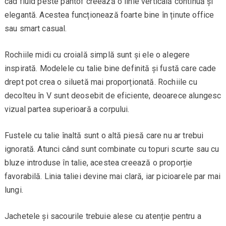
cad fluid peste pantof creează o linie verticală continuă și
elegantă. Acestea funcționează foarte bine în ținute office
sau smart casual.
Rochiile midi cu croială simplă sunt și ele o alegere
inspirată. Modelele cu talie bine definită și fustă care cade
drept pot crea o siluetă mai proporționată. Rochiile cu
decolteu în V sunt deosebit de eficiente, deoarece alungesc
vizual partea superioară a corpului.
Fustele cu talie înaltă sunt o altă piesă care nu ar trebui
ignorată. Atunci când sunt combinate cu topuri scurte sau cu
bluze introduse în talie, acestea creează o proporție
favorabilă. Linia taliei devine mai clară, iar picioarele par mai
lungi.
Jachetele și sacourile trebuie alese cu atenție pentru a