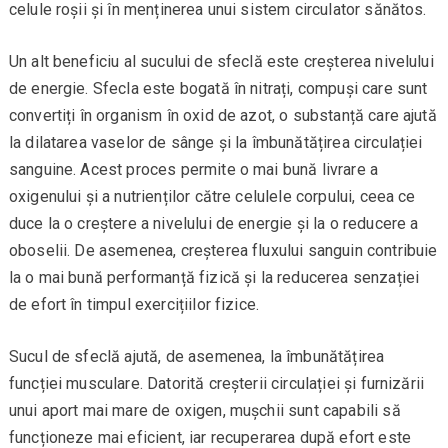
celule roșii și în menținerea unui sistem circulator sănătos.
Un alt beneficiu al sucului de sfeclă este creșterea nivelului
de energie. Sfecla este bogată în nitrați, compuși care sunt
convertiți în organism în oxid de azot, o substanță care ajută
la dilatarea vaselor de sânge și la îmbunătățirea circulației
sanguine. Acest proces permite o mai bună livrare a
oxigenului și a nutrienților către celulele corpului, ceea ce
duce la o creștere a nivelului de energie și la o reducere a
oboselii. De asemenea, creșterea fluxului sanguin contribuie
la o mai bună performanță fizică și la reducerea senzației
de efort în timpul exercițiilor fizice.
Sucul de sfeclă ajută, de asemenea, la îmbunătățirea
funcției musculare. Datorită creșterii circulației și furnizării
unui aport mai mare de oxigen, mușchii sunt capabili să
funcționeze mai eficient, iar recuperarea după efort este