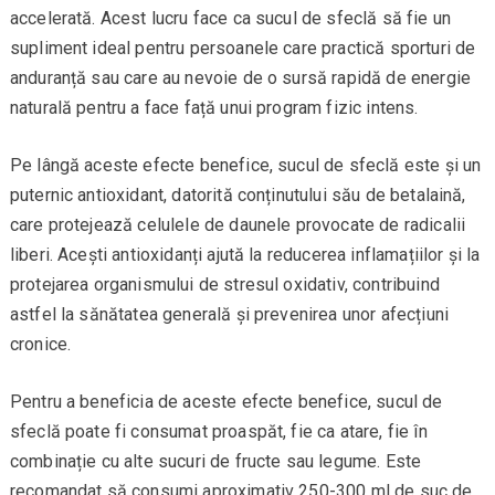
accelerată. Acest lucru face ca sucul de sfeclă să fie un
supliment ideal pentru persoanele care practică sporturi de
anduranță sau care au nevoie de o sursă rapidă de energie
naturală pentru a face față unui program fizic intens.
Pe lângă aceste efecte benefice, sucul de sfeclă este și un
puternic antioxidant, datorită conținutului său de betalaină,
care protejează celulele de daunele provocate de radicalii
liberi. Acești antioxidanți ajută la reducerea inflamațiilor și la
protejarea organismului de stresul oxidativ, contribuind
astfel la sănătatea generală și prevenirea unor afecțiuni
cronice.
Pentru a beneficia de aceste efecte benefice, sucul de
sfeclă poate fi consumat proaspăt, fie ca atare, fie în
combinație cu alte sucuri de fructe sau legume. Este
recomandat să consumi aproximativ 250-300 ml de suc de