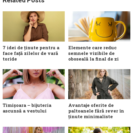
Related Posts
7 idei de ținute pentru a
Elemente care reduc
face față zilelor de vară
semnele vizibile de
toride
oboseală la final de zi
Timișoara – bijuteria
Avantaje oferite de
ascunsă a vestului
paltoanele fără rever în
ținute minimaliste