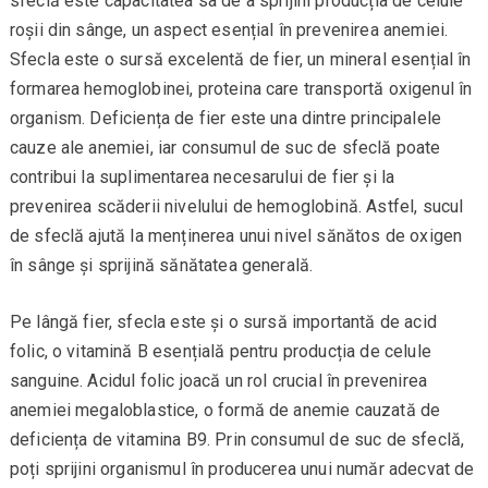
sfeclă este capacitatea sa de a sprijini producția de celule
roșii din sânge, un aspect esențial în prevenirea anemiei.
Sfecla este o sursă excelentă de fier, un mineral esențial în
formarea hemoglobinei, proteina care transportă oxigenul în
organism. Deficiența de fier este una dintre principalele
cauze ale anemiei, iar consumul de suc de sfeclă poate
contribui la suplimentarea necesarului de fier și la
prevenirea scăderii nivelului de hemoglobină. Astfel, sucul
de sfeclă ajută la menținerea unui nivel sănătos de oxigen
în sânge și sprijină sănătatea generală.
Pe lângă fier, sfecla este și o sursă importantă de acid
folic, o vitamină B esențială pentru producția de celule
sanguine. Acidul folic joacă un rol crucial în prevenirea
anemiei megaloblastice, o formă de anemie cauzată de
deficiența de vitamina B9. Prin consumul de suc de sfeclă,
poți sprijini organismul în producerea unui număr adecvat de