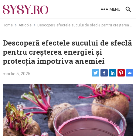
Skip
MENU
to
content
Home
Articole
Descoperă efectele sucului de sfeclă pentru creșterea energiei și protecția împotriva anemiei
Descoperă efectele sucului de sfeclă
pentru creșterea energiei și
protecția împotriva anemiei
martie 5, 2025