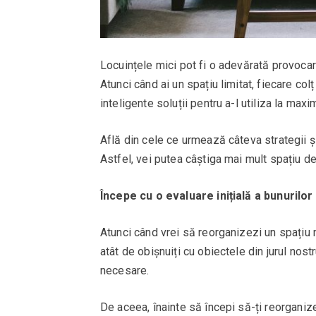
Locuințele mici pot fi o adevărată provocare
Atunci când ai un spațiu limitat, fiecare col
inteligente soluții pentru a-l utiliza la max
Află din cele ce urmează câteva strategii și 
Astfel, vei putea câștiga mai mult spațiu de
Începe cu o evaluare inițială a bunurilor
Atunci când vrei să reorganizezi un spațiu m
atât de obișnuiți cu obiectele din jurul nos
necesare.
De aceea, înainte să începi să-ți reorganiz