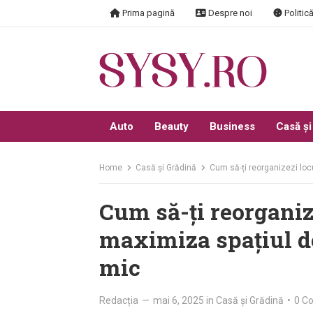
Skip
Prima pagină
Despre noi
Politică
to
content
Auto
Beauty
Business
Casă și
Home
Casă și Grădină
Cum să-ți reorganizezi loc
Cum să-ți reorganiz
maximiza spațiul de
mic
Redacția
—
mai 6, 2025
in
Casă și Grădină
•
0 C