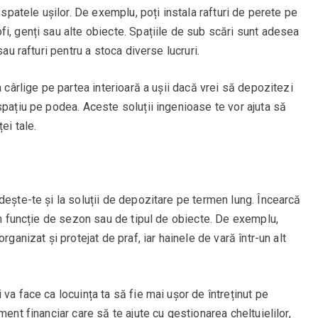
 spatele ușilor. De exemplu, poți instala rafturi de perete pe
i, genți sau alte obiecte. Spațiile de sub scări sunt adesea
sau rafturi pentru a stoca diverse lucruri.
a cârlige pe partea interioară a ușii dacă vrei să depozitezi
spațiu pe podea. Aceste soluții ingenioase te vor ajuta să
ei tale.
dește-te și la soluții de depozitare pe termen lung. Încearcă
 în funcție de sezon sau de tipul de obiecte. De exemplu,
rganizat și protejat de praf, iar hainele de vară într-un alt
va face ca locuința ta să fie mai ușor de întreținut pe
ent financiar care să te ajute cu gestionarea cheltuielilor,