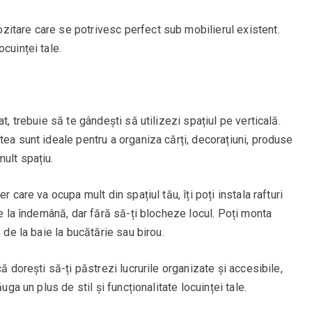
itare care se potrivesc perfect sub mobilierul existent.
cuinței tale.
t, trebuie să te gândești să utilizezi spațiul pe verticală.
tea sunt ideale pentru a organiza cărți, decorațiuni, produse
ult spațiu.
r care va ocupa mult din spațiul tău, îți poți instala rafturi
le la îndemână, dar fără să-ți blocheze locul. Poți monta
 de la baie la bucătărie sau birou.
ă dorești să-ți păstrezi lucrurile organizate și accesibile,
uga un plus de stil și funcționalitate locuinței tale.