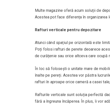
Multe magazine oferă acum soluții de depoz
Acestea pot face diferența în organizarea lo
Rafturi verticale pentru depozitare
Atunci când spațiul pe orizontală este limita
Poți folosi rafturi de perete deoarece aces
de curățenie sau orice altceva care ocupă m
În loc să folosești o unitate mare de mobilie
înalte pe pereți. Acestea vor păstra lucruri
rafturi în aproape orice cameră a casei tale,
Rafturile verticale sunt soluția perfectă dac
fără a îngreuna încăperea. În plus, îi vor adă