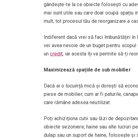
gândește-te la ce obiecte folosești cu adevăr
mai sunt utile sau care doar ocupă spațiu in
mult, tot procesul tău de reorganizare a ca
Indiferent dacă vrei să faci îmbunătățiri în
vei avea nevoie de un buget pentru scopul u
un
credit
, iar acesta îți va permite să-ți reo
Maximizează spațiile de sub mobilier
Dacă ai o locuință mică și dorești să econo
piese de mobilier, cum ar fi paturile, cana
care rămâne adesea neutilizat.
Poți achiziționa cutii sau lăzi de depozita
obiecte sezoniere, haine sau alte lucruri p
dulap sau un suport de haine, folosește și 