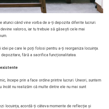
 atunci când vine vorba de a-ți depozita diferite lucruri.
ț devine valoros, iar tu trebuie să găsești cele mai
imum.
idei pe care le poți folosi pentru a-ți reorganiza locuința.
 depozitare, fără a sacrifica funcționalitatea.
 existente
ic, începe prin a face ordine printre lucruri. Uneori, suntem
tru încât nu realizăm că multe dintre ele nu mai sunt
ezi locuința, acordă-ți câteva momente de reflecție și