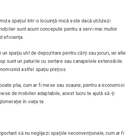
miza spațiul într-o locuință mică este dacă utilizezi
 mobilier sunt acum concepute pentru a servi mai multor
 eficiența.
 spațiu util de depozitare pentru cărți sau jocuri, iar alte
op sunt un paturile cu sertare sau canapelele extensibile.
onomisind astfel spațiu prețios.
poate plia, cum ar fi mese sau scaune, pentru a economisi
piese de mobilier adaptabile, acest lucru te ajută să-ți
omerație în viața ta.
mportant să nu neglijezi spațiile neconvenționale, cum ar fi