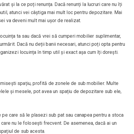
at și la ce poți renunța. Dacă renunți la lucruri care nu îți
util, atunci vei câștiga mai mult loc pentru depozitare. Mai
sei va deveni mult mai ușor de realizat.
 locuința ta sau dacă vrei să cumperi mobilier suplimentar,
rmărit. Dacă nu deții banii necesari, atunci poți opta pentru
rganizezi locuința în timp util și exact așa cum îți dorești.
misești spațiu, profită de zonele de sub mobilier. Multe
pelele și mesele, pot avea un spațiu de depozitare sub ele,
re pe care să le plasezi sub pat sau canapea pentru a stoca
e care nu le folosești frecvent. De asemenea, dacă ai un
spațiul de sub acesta.