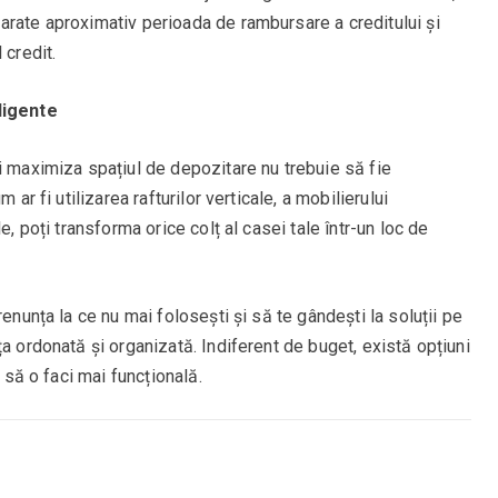
 arate aproximativ perioada de rambursare a creditului și
 credit.
ligente
i maximiza spațiul de depozitare nu trebuie să fie
 ar fi utilizarea rafturilor verticale, a mobilierului
e, poți transforma orice colț al casei tale într-un loc de
renunța la ce nu mai folosești și să te gândești la soluții pe
a ordonată și organizată. Indiferent de buget, există opțiuni
i să o faci mai funcțională.