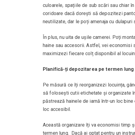
culoarele, spațiile de sub scări sau chiar în
coridoare dacă dorești să depozitezi pantof
neutilizate, dar le poți amenaja cu dulapuri 
În plus, nu uita de ușile camerei. Poți mont
haine sau accesorii. Astfel, vei economisi 
maximizezi fiecare colț disponibil al locuinț
Planifică-ți depozitarea pe termen lung
Pe măsură ce îți reorganizezi locuința, gân
să folosești cutii etichetate și organizate
păstrează hainele de iarnă într-un loc bine o
loc accesibil.
Această organizare îți va economisi timp și 
termen lung. Dacă ai optat pentru un instrum