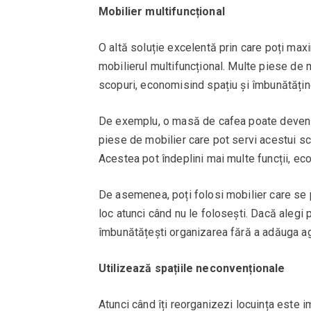
Mobilier multifuncțional
O altă soluție excelentă prin care poți maxi
mobilierul multifuncțional. Multe piese de
scopuri, economisind spațiu și îmbunătățind
De exemplu, o masă de cafea poate deveni un
piese de mobilier care pot servi acestui sc
Acestea pot îndeplini mai multe funcții, ec
De asemenea, poți folosi mobilier care se 
loc atunci când nu le folosești. Dacă alegi 
îmbunătățești organizarea fără a adăuga agl
Utilizează spațiile neconvenționale
Atunci când îți reorganizezi locuința este i