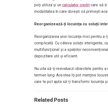
poți utiliza și un
calculator credit
care să-ți
modalitatea în care dorești să primești acel
Reorganizează-ți locuința cu soluții inte
Reorganizarea unei locuințe mici pentru a-ț
complicată. Cu câteva soluții inteligente, cum
multifuncțional și a spațiilor neconvențional
depozitare util și eficient.
Nu uita să-ți reevaluezi obiectele pentru a 
termen lung. Acestea îți pot menține locuinț
care te pot ajuta să-ți transformi locuința ș
Related Posts