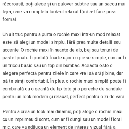
răcoroasă, poți alege și un pulover subțire sau un sacou mai
lejer, care va completa look-ul relaxat fără a-l face prea
formal.
Un alt truc pentru a purta o rochie maxi într-un mod relaxat
este să alegi un model simplu, fără prea multe detalii sau
accente. O rochie maxi în nuanțe de alb, bej sau tonuri de
pastel poate fi purtată foarte ușor cu piese simple, cum ar fi
un tricou basic sau un top din bumbac. Aceasta este o
alegere perfectă pentru zilele în care vrei să arăți bine, dar
să te simți confortabil. În plus, o rochie maxi simplă poate fi
combinată cu o geantă de tip tote și o pereche de sandale
pentru un look modern și relaxat, perfect pentru o zi de vară.
Pentru a crea un look mai dinamic, poți alege o rochie maxi
cu un imprimeu discret, cum ar fi dungi sau un model floral
mic, care va adăuga un element de interes vizual fără a