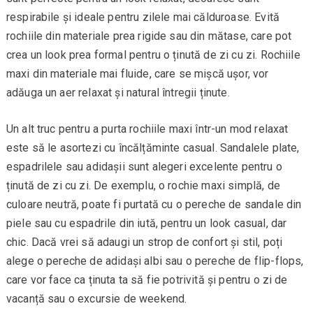
respirabile și ideale pentru zilele mai călduroase. Evită
rochiile din materiale prea rigide sau din mătase, care pot
crea un look prea formal pentru o ținută de zi cu zi. Rochiile
maxi din materiale mai fluide, care se mișcă ușor, vor
adăuga un aer relaxat și natural întregii ținute.
Un alt truc pentru a purta rochiile maxi într-un mod relaxat
este să le asortezi cu încălțăminte casual. Sandalele plate,
espadrilele sau adidașii sunt alegeri excelente pentru o
ținută de zi cu zi. De exemplu, o rochie maxi simplă, de
culoare neutră, poate fi purtată cu o pereche de sandale din
piele sau cu espadrile din iută, pentru un look casual, dar
chic. Dacă vrei să adaugi un strop de confort și stil, poți
alege o pereche de adidași albi sau o pereche de flip-flops,
care vor face ca ținuta ta să fie potrivită și pentru o zi de
vacanță sau o excursie de weekend.