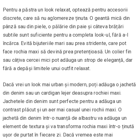
Pentru a păstra un look relaxat, optează pentru accesorii
discrete, care să nu aglomereze ținuta. O geantă mică din
pânză sau din piele, o pălărie din paie și câteva brățări
subtile sunt suficiente pentru a completa look-ul, fără a-l
încărca. Evită bijuteriile mari sau prea stridente, care pot
face rochia maxi să devină prea pretențioasă. Un colier fin
sau câțiva cercei mici pot adăuga un strop de eleganță, dar
fără a depăși limitele unui outfit relaxat.
Dacă vrei un look mai urban și modern, poți adăuga o jachetă
din denim sau un cardigan lejer deasupra rochiei maxi.
Jachetele din denim sunt perfecte pentru a adăuga un
contrast plăcut și un aer mai casual unei rochii maxi. O
jachetă din denim într-o nuanță de albastru va adăuga un
element de textura și va transforma rochia maxi într-o ținută
ușor de purtat în fiecare zi. Dacă vremea este mai