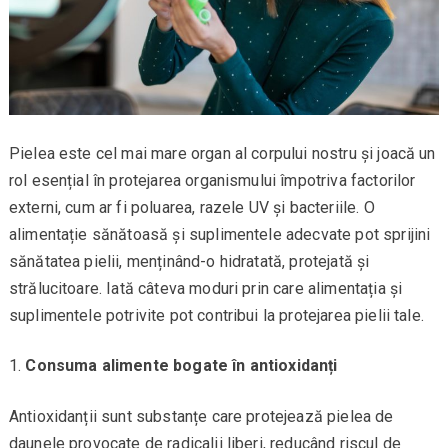
Pielea este cel mai mare organ al corpului nostru și joacă un
rol esențial în protejarea organismului împotriva factorilor
externi, cum ar fi poluarea, razele UV și bacteriile. O
alimentație sănătoasă și suplimentele adecvate pot sprijini
sănătatea pielii, menținând-o hidratată, protejată și
strălucitoare. Iată câteva moduri prin care alimentația și
suplimentele potrivite pot contribui la protejarea pielii tale.
Consuma alimente bogate în antioxidanți
Antioxidanții sunt substanțe care protejează pielea de
daunele provocate de radicalii liberi, reducând riscul de