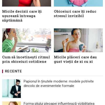
Micile decizii care îți
Obiceiuri care îți reduc
ușurează întreaga
stresul invizibil
săptămână
Cum să încetinești ritmul
Micile plăceri care dau
prin obiceiuri cotidiene
gust vieții de zi cu zi
RECENTE
Papionul în ținutele moderne: modele potrivite
dincolo de evenimentele formale
Forma pliului pleoapei influențează vizibilitatea