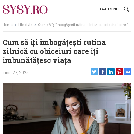
Skip
MENU
to
content
Home
Lifestyle
Cum să îți îmbogățești rutina zilnică cu obiceiuri care îți îmbunătățesc viața
Cum să îți îmbogățești rutina
zilnică cu obiceiuri care îți
îmbunătățesc viața
iunie 27, 2025