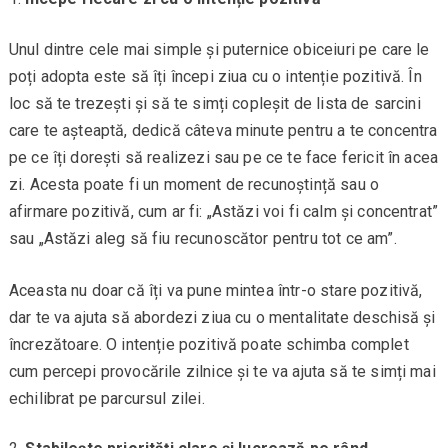
Unul dintre cele mai simple și puternice obiceiuri pe care le
poți adopta este să îți începi ziua cu o intenție pozitivă. În
loc să te trezești și să te simți copleșit de lista de sarcini
care te așteaptă, dedică câteva minute pentru a te concentra
pe ce îți dorești să realizezi sau pe ce te face fericit în acea
zi. Acesta poate fi un moment de recunoștință sau o
afirmare pozitivă, cum ar fi: „Astăzi voi fi calm și concentrat”
sau „Astăzi aleg să fiu recunoscător pentru tot ce am”.
Aceasta nu doar că îți va pune mintea într-o stare pozitivă,
dar te va ajuta să abordezi ziua cu o mentalitate deschisă și
încrezătoare. O intenție pozitivă poate schimba complet
cum percepi provocările zilnice și te va ajuta să te simți mai
echilibrat pe parcursul zilei.