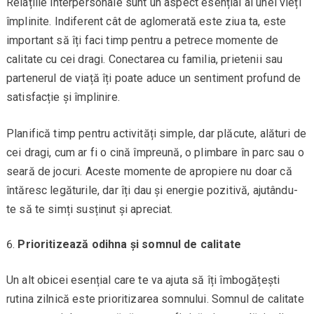
Relațiile interpersonale sunt un aspect esențial al unei vieți
împlinite. Indiferent cât de aglomerată este ziua ta, este
important să îți faci timp pentru a petrece momente de
calitate cu cei dragi. Conectarea cu familia, prietenii sau
partenerul de viață îți poate aduce un sentiment profund de
satisfacție și împlinire.
Planifică timp pentru activități simple, dar plăcute, alături de
cei dragi, cum ar fi o cină împreună, o plimbare în parc sau o
seară de jocuri. Aceste momente de apropiere nu doar că
întăresc legăturile, dar îți dau și energie pozitivă, ajutându-
te să te simți susținut și apreciat.
Prioritizează odihna și somnul de calitate
Un alt obicei esențial care te va ajuta să îți îmbogățești
rutina zilnică este prioritizarea somnului. Somnul de calitate