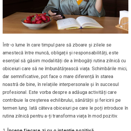
Într-o lume în care timpul pare să zboare și zilele se
amestecă între muncă, obligații și responsabilități, este
esențial să găsim modalități de a îmbogăți rutina zilnică cu
obiceiuri care să ne îmbunătățească viața. Schimbările mici,
dar semnificative, pot face o mare diferență în starea
noastră de bine, în relațiile interpersonale și în succesul
profesional. Este vorba despre a adăuga activități care
contribuie la creșterea echilibrului, sănătății și fericirii pe
termen lung. Iată câteva obiceiuri pe care le poți introduce în
rutina zilnică pentru a-ți transforma viața în mod pozitiv.
Începe fiecare zi cu o intenție pozitivă