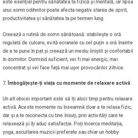
este esențial pentru sănătatea ta fizică și mentală, iar lipsa
unui somn odihnitor poate afecta negativ starea de spirit,
productivitatea și sănătatea ta pe termen lung.
Creează o rutină de somn sănătoasă: stabilește o oră
regulată de culcare, evită ecranele cu cel puțin o oră înainte
de a te pune în pat și creează un mediu liniștit și confortabil
în dormitor. Dormind suficient, vei fi mai energic, mai
concentrat și vei face față mai ușor provocărilor zilnice.
Îmbogățește-ți viața cu momente de relaxare activă
Un alt obicei important este să îți aloci timp pentru relaxare
activă. Aceste momente nu înseamnă doar a te relaxa fizic,
dar și a te reconecta cu tine însuți, prin activități care te
relaxează și îți aduc satisfacție. Poți încerca meditația,
yoga, ascultarea muzicii preferate sau chiar un hobby