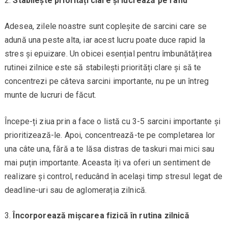
Stabilește priorități clare și lucrează pe rând
Adesea, zilele noastre sunt copleșite de sarcini care se
adună una peste alta, iar acest lucru poate duce rapid la
stres și epuizare. Un obicei esențial pentru îmbunătățirea
rutinei zilnice este să stabilești priorități clare și să te
concentrezi pe câteva sarcini importante, nu pe un întreg
munte de lucruri de făcut.
Începe-ți ziua prin a face o listă cu 3-5 sarcini importante și
prioritizează-le. Apoi, concentrează-te pe completarea lor
una câte una, fără a te lăsa distras de taskuri mai mici sau
mai puțin importante. Aceasta îți va oferi un sentiment de
realizare și control, reducând în același timp stresul legat de
deadline-uri sau de aglomerația zilnică.
Încorporează mișcarea fizică în rutina zilnică