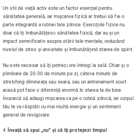
Un stil de viață activ este un factor esențial pentru
sănătatea generală, iar mișcarea fizică ar trebui să fie o
parte integrantă a rutinei tale zilnice. Exercițiile fizice nu
doar că îți îmbunătățesc sănătatea fizică, dar au și un
impact semnificativ asupra stării tale mentale, reducând
nivelul de stres și anxietate și îmbunătățind starea de spirit.
Nu este necesar să îți petreci ore întregi la sală. Chiar și o
plimbare de 20-30 de minute pe zi, câteva minute de
stretching dimineața sau seara, sau un antrenament scurt
acasă pot face o diferență enormă în starea ta de bine.
Încearcă să adaugi mișcarea ca pe o rutină zilnică, iar corpul
tău te va răsplăti cu mai multă energie și un sentiment
general de revigorare.
Învață să spui „nu” și să îți protejezi timpul