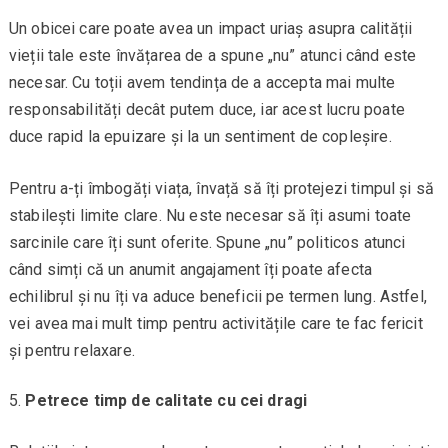
Un obicei care poate avea un impact uriaș asupra calității
vieții tale este învățarea de a spune „nu” atunci când este
necesar. Cu toții avem tendința de a accepta mai multe
responsabilități decât putem duce, iar acest lucru poate
duce rapid la epuizare și la un sentiment de copleșire.
Pentru a-ți îmbogăți viața, învață să îți protejezi timpul și să
stabilești limite clare. Nu este necesar să îți asumi toate
sarcinile care îți sunt oferite. Spune „nu” politicos atunci
când simți că un anumit angajament îți poate afecta
echilibrul și nu îți va aduce beneficii pe termen lung. Astfel,
vei avea mai mult timp pentru activitățile care te fac fericit
și pentru relaxare.
Petrece timp de calitate cu cei dragi