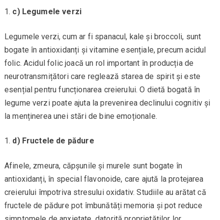
c) Legumele verzi
Legumele verzi, cum ar fi spanacul, kale și broccoli, sunt
bogate în antioxidanți și vitamine esențiale, precum acidul
folic. Acidul folic joacă un rol important în producția de
neurotransmițători care reglează starea de spirit și este
esențial pentru funcționarea creierului. O dietă bogată în
legume verzi poate ajuta la prevenirea declinului cognitiv și
la menținerea unei stări de bine emoționale.
d) Fructele de pădure
Afinele, zmeura, căpșunile și murele sunt bogate în
antioxidanți, în special flavonoide, care ajută la protejarea
creierului împotriva stresului oxidativ. Studiile au arătat că
fructele de pădure pot îmbunătăți memoria și pot reduce
simptomele de anxietate, datorită proprietăților lor