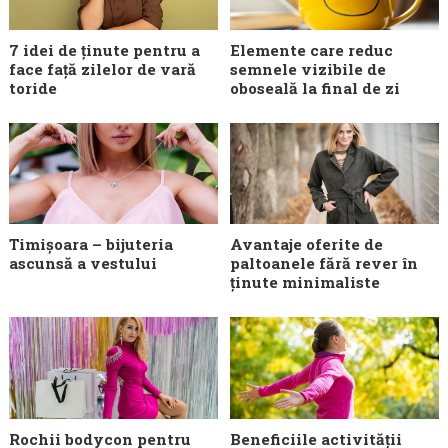
7 idei de ținute pentru a
Elemente care reduc
face față zilelor de vară
semnele vizibile de
toride
oboseală la final de zi
Timișoara – bijuteria
Avantaje oferite de
ascunsă a vestului
paltoanele fără rever în
ținute minimaliste
Rochii bodycon pentru
Beneficiile activității