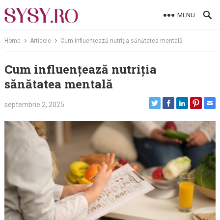
Skip
MENU
to
content
Home
Articole
Cum influențează nutriția sănătatea mentală
Cum influențează nutriția
sănătatea mentală
septembrie 2, 2025