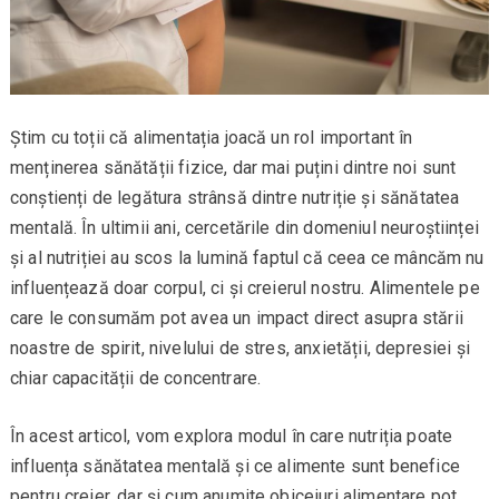
Știm cu toții că alimentația joacă un rol important în
menținerea sănătății fizice, dar mai puțini dintre noi sunt
conștienți de legătura strânsă dintre nutriție și sănătatea
mentală. În ultimii ani, cercetările din domeniul neuroștiinței
și al nutriției au scos la lumină faptul că ceea ce mâncăm nu
influențează doar corpul, ci și creierul nostru. Alimentele pe
care le consumăm pot avea un impact direct asupra stării
noastre de spirit, nivelului de stres, anxietății, depresiei și
chiar capacității de concentrare.
În acest articol, vom explora modul în care nutriția poate
influența sănătatea mentală și ce alimente sunt benefice
pentru creier, dar și cum anumite obiceiuri alimentare pot