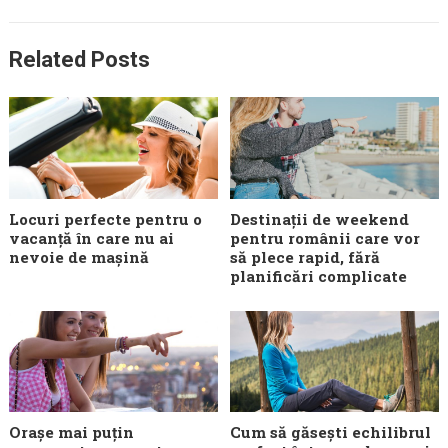
Related Posts
Locuri perfecte pentru o
Destinații de weekend
vacanță în care nu ai
pentru românii care vor
nevoie de mașină
să plece rapid, fără
planificări complicate
Orașe mai puțin
Cum să găsești echilibrul