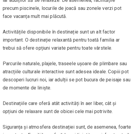
iar adulților să se relaxeze. De asemenea, facilitățile
precum piscinele, locurile de joacă sau zonele verzi pot
face vacanța mult mai plăcută.
Activitățile disponibile în destinație sunt un alt factor
important. O destinație relaxantă pentru toată familia ar
trebui să ofere opțiuni variate pentru toate vârstele.
Parcurile naturale, plajele, traseele ușoare de plimbare sau
atracțiile culturale interactive sunt adesea ideale. Copiii pot
descoperi lucruri noi, iar adulții se pot bucura de peisaje sau
de momente de liniște.
Destinațiile care oferă atât activități în aer liber, cât și
opțiuni de relaxare sunt de obicei cele mai potrivite.
Siguranța și atmosfera destinației sunt, de asemenea, foarte