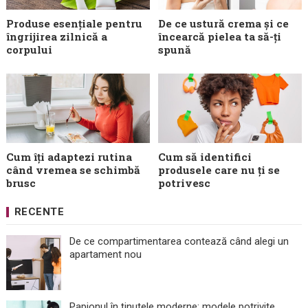
Produse esențiale pentru
De ce ustură crema și ce
îngrijirea zilnică a
încearcă pielea ta să-ți
corpului
spună
Cum îți adaptezi rutina
Cum să identifici
când vremea se schimbă
produsele care nu ți se
brusc
potrivesc
RECENTE
De ce compartimentarea contează când alegi un
apartament nou
Papionul în ținutele moderne: modele potrivite