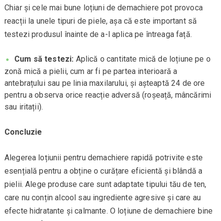
Chiar și cele mai bune loțiuni de demachiere pot provoca
reacții la unele tipuri de piele, așa că este important să
testezi produsul înainte de a-l aplica pe întreaga față.
Cum să testezi:
Aplică o cantitate mică de loțiune pe o
zonă mică a pielii, cum ar fi pe partea interioară a
antebrațului sau pe linia maxilarului, și așteaptă 24 de ore
pentru a observa orice reacție adversă (roșeață, mâncărimi
sau iritații).
Concluzie
Alegerea loțiunii pentru demachiere rapidă potrivite este
esențială pentru a obține o curățare eficientă și blândă a
pielii. Alege produse care sunt adaptate tipului tău de ten,
care nu conțin alcool sau ingrediente agresive și care au
efecte hidratante și calmante. O loțiune de demachiere bine