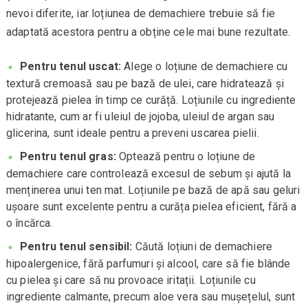
nevoi diferite, iar loțiunea de demachiere trebuie să fie
adaptată acestora pentru a obține cele mai bune rezultate.
Pentru tenul uscat:
Alege o loțiune de demachiere cu
textură cremoasă sau pe bază de ulei, care hidratează și
protejează pielea în timp ce curăță. Loțiunile cu ingrediente
hidratante, cum ar fi uleiul de jojoba, uleiul de argan sau
glicerina, sunt ideale pentru a preveni uscarea pielii.
Pentru tenul gras:
Optează pentru o loțiune de
demachiere care controlează excesul de sebum și ajută la
menținerea unui ten mat. Loțiunile pe bază de apă sau geluri
ușoare sunt excelente pentru a curăța pielea eficient, fără a
o încărca.
Pentru tenul sensibil:
Căută loțiuni de demachiere
hipoalergenice, fără parfumuri și alcool, care să fie blânde
cu pielea și care să nu provoace iritații. Loțiunile cu
ingrediente calmante, precum aloe vera sau mușețelul, sunt