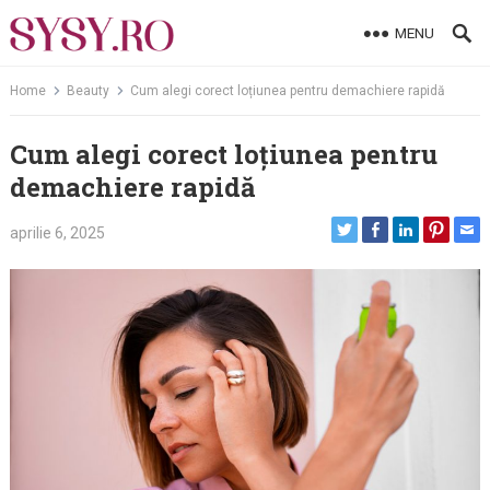
Skip
MENU
to
content
Home
Beauty
Cum alegi corect loțiunea pentru demachiere rapidă
Cum alegi corect loțiunea pentru
demachiere rapidă
aprilie 6, 2025