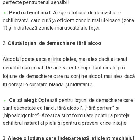
perfecte pentru tenul sensibil.
Pentru tenul mixt:
Alege o loțiune de demachiere
echilibrantă, care curăță eficient zonele mai uleioase (zona
T) și hidratează zonele mai uscate ale feței.
Căută loțiuni de demachiere fără alcool
Alcoolul poate usca și irita pielea, mai ales dacă ai tenul
sensibil sau uscat. De aceea, este important să alegi o
loțiune de demachiere care nu conține alcool, mai ales dacă
îți dorești o curățare blândă și hidratantă.
Ce să alegi:
Optează pentru loțiuni de demachiere care
sunt etichetate ca fiind „fără alcool”, „fără parfum” și
„hipoalergenice”. Acestea sunt formulate pentru a proteja
echilibrul natural al pielii și pentru a preveni orice iritație.
Alege o loțiune care îndepărtează eficient machiajul