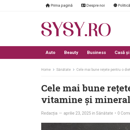
Skip
Prima pagină
Despre noi
Politică
to
content
Auto
Beauty
Business
Casă și
Home
Sănătate
Cele mai bune rețete pentru o die
Cele mai bune rețete
vitamine și mineral
Redacția
—
aprilie 23, 2025
in
Sănătate
•
0 Com