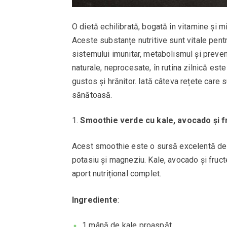
O dietă echilibrată, bogată în vitamine și 
Aceste substanțe nutritive sunt vitale pentr
sistemului imunitar, metabolismul și preven
naturale, neprocesate, în rutina zilnică est
gustos și hrănitor. Iată câteva rețete care 
sănătoasă.
Smoothie verde cu kale, avocado și f
Acest smoothie este o sursă excelentă de v
potasiu și magneziu. Kale, avocado și fruct
aport nutrițional complet.
Ingrediente
:
1 mână de kale proaspăt