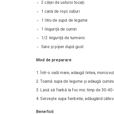
2 căței de usturoi tocați
1 cană de roșii cuburi
1 litru de supă de legume
1 linguriță de cumin
1/2 linguriță de turmeric
Sare și piper după gust
Mod de preparare
:
Într-o oală mare, adaugă lintea, morcovul, 
Toarnă supa de legume și adaugă cuminul,
Lasă să fiarbă la foc mic timp de 30-40 
Servește supa fierbinte, adăugând câtev
Beneficii
: