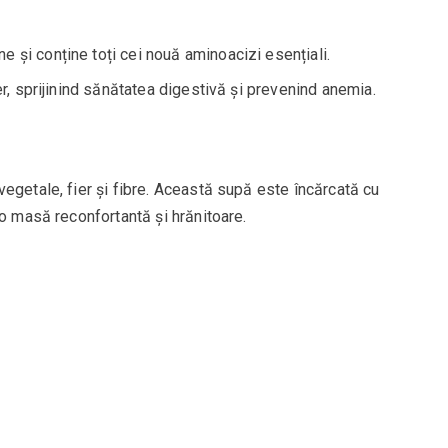
 și conține toți cei nouă aminoacizi esențiali.
ier, sprijinind sănătatea digestivă și prevenind anemia.
egetale, fier și fibre. Această supă este încărcată cu
 o masă reconfortantă și hrănitoare.