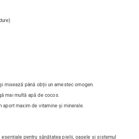
dure)
r și mixează până obții un amestec omogen.
gă mai multă apă de cocos.
n aport maxim de vitamine și minerale.
, esențiale pentru sănătatea pielii, oasele și sistemul