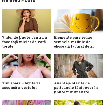
Related Posts
7 idei de ținute pentru a
Elemente care reduc
face față zilelor de vară
semnele vizibile de
toride
oboseală la final de zi
Timișoara – bijuteria
Avantaje oferite de
ascunsă a vestului
paltoanele fără rever în
ținute minimaliste