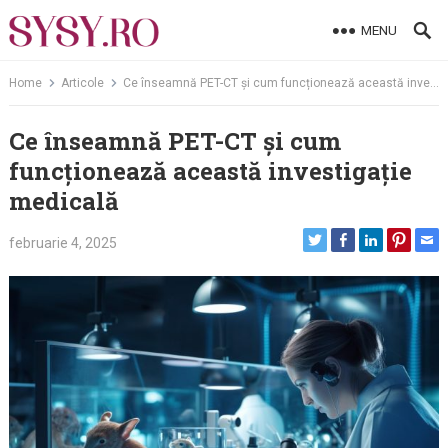
Skip
MENU
to
content
Home
Articole
Ce înseamnă PET-CT și cum funcționează această investigație medicală
Ce înseamnă PET-CT și cum
funcționează această investigație
medicală
februarie 4, 2025