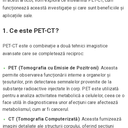
În acest articol, vom explora ce înseamnă PET-CT, cum
funcționează această investigație și care sunt beneficiile și
aplicațiile sale.
1.
Ce este PET-CT?
PET-CT este o combinație a două tehnici imagistice
avansate care se completează reciproc:
PET (Tomografia cu Emisie de Pozitroni)
: Aceasta
permite observarea funcționării interne a organelor și
țesuturilor, prin detectarea semnalelor provenite de la
substanțe radioactive injectate în corp. PET este utilizată
pentru a analiza activitatea metabolică a celulelor, ceea ce o
face utilă în diagnosticarea unor afecțiuni care afectează
metabolismul, cum ar fi cancerul.
CT (Tomografia Computerizată)
: Aceasta furnizează
imagini detaliate ale structurii corpului, oferind secțiuni