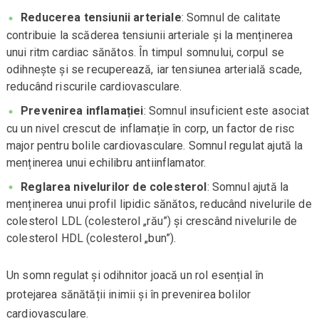
Reducerea tensiunii arteriale
: Somnul de calitate
contribuie la scăderea tensiunii arteriale și la menținerea
unui ritm cardiac sănătos. În timpul somnului, corpul se
odihnește și se recuperează, iar tensiunea arterială scade,
reducând riscurile cardiovasculare.
Prevenirea inflamației
: Somnul insuficient este asociat
cu un nivel crescut de inflamație în corp, un factor de risc
major pentru bolile cardiovasculare. Somnul regulat ajută la
menținerea unui echilibru antiinflamator.
Reglarea nivelurilor de colesterol
: Somnul ajută la
menținerea unui profil lipidic sănătos, reducând nivelurile de
colesterol LDL (colesterol „rău”) și crescând nivelurile de
colesterol HDL (colesterol „bun”).
Un somn regulat și odihnitor joacă un rol esențial în
protejarea sănătății inimii și în prevenirea bolilor
cardiovasculare.