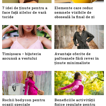
7 idei de ținute pentru a
Elemente care reduc
face față zilelor de vară
semnele vizibile de
toride
oboseală la final de zi
Timișoara – bijuteria
Avantaje oferite de
ascunsă a vestului
paltoanele fără rever în
ținute minimaliste
Rochii bodycon pentru
Beneficiile activității
ocazii speciale
fizice regulate pentru